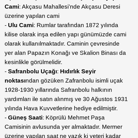
Cami
: Akçasu Mahallesi’nde Akçasu Deresi
üzerine yapılan cami
-
Ulu Cami
: Rumlar tarafından 1872 yılında
kilise olarak inşa edilen yapı günümüzde cami
olarak kullanılmaktadır. Caminin çevresinde
yer alan Papazın Konağı ve Skalion Binası da
kesinlikle görülmelidir.
-
Safranbolu Uçağı
:
Hıdırlık Seyir
noktası
ndan gözüken Zafranbolu isimli uçak
1928-1930 yıllarında Safranbolu halkının
yardımları ile satın alınmış ve 30 Ağustos 1931
yılında Hava Kuvvetlerine hediye edilmiştir.
-
Güneş Saati
: Köprülü Mehmet Paşa
Camisinin avlusunda yer almaktadır. Mermer
üzerine yapılan saat ne yazık ki yeteri kadar