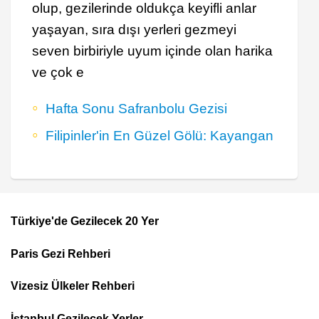
olup, gezilerinde oldukça keyifli anlar
yaşayan, sıra dışı yerleri gezmeyi
seven birbiriyle uyum içinde olan harika
ve çok e
Hafta Sonu Safranbolu Gezisi
Filipinler'in En Güzel Gölü: Kayangan
Türkiye'de Gezilecek 20 Yer
Footer
Paris Gezi Rehberi
Top
Menu
Vizesiz Ülkeler Rehberi
İstanbul Gezilecek Yerler