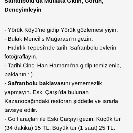
Safranbolu’da Mutlaka Gidin, Görün,
Deneyimleyin
- Yörük Köyü’ne gidip Yörük gözlemesi yiyin.
- Bulak Mencilis Mağarası’nı gezin.
- Hıdırlık Tepesi’nde tarihi Safranbolu evlerini
fotoğraflayın.
- Tarihi Cinci Han Hamamı’na gidip temizlenip,
paklanın : )
-
Safranbolu baklavası
nı yememezlik
yapmayın. Eski Çarşı'da bulunan
Kazanocağındaki restoran şiddetle ve ısrarla
tavsiye edilir.
- Golf araçları ile Eski Çarşıyı gezin. Küçük tur
(34 dakika) 15 TL, Büyük tur (1 saat) 25 TL,