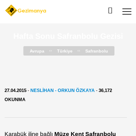
Hafta Sonu Safranbolu Gezisi
Avrupa
Türkiye
Safranbolu
27.04.2015
-
NESLIHAN - ORKUN ÖZKAYA
-
36,172
OKUNMA
Karabük iline bağlı
Müze Kent Safranbolu