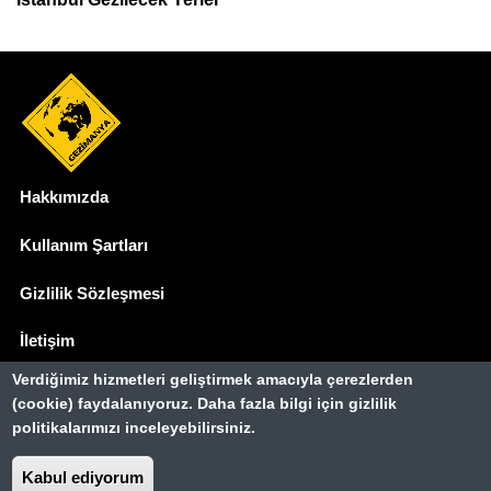
Hakkımızda
Dipnot
Kullanım Şartları
Gizlilik Sözleşmesi
İletişim
Verdiğimiz hizmetleri geliştirmek amacıyla çerezlerden
Basında Biz
(cookie) faydalanıyoruz. Daha fazla bilgi için gizlilik
politikalarımızı inceleyebilirsiniz.
Gezimanya Turizm, TÜRSAB'a kayıtlı bir
seyahat acentasıdır.
Kabul ediyorum
Belge no: A-8307