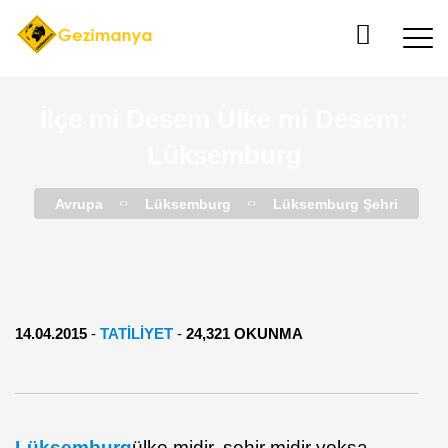
İlçe mi Desem Ülke mi Desem:
Lüksemburg
Avrupa
Lüksemburg
Lüksemburg Şehri
14.04.2015
-
TATILIYET
-
24,321 OKUNMA
Lüksemburg
ülke midir, şehir midir yoksa