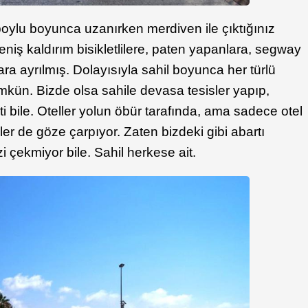
oylu boyunca uzanırken merdiven ile çıktığınız
iş kaldırım bisikletlilere, paten yapanlara, segway
lara ayrılmış. Dolayısıyla sahil boyunca her türlü
ün. Bizde olsa sahile devasa tesisler yapıp,
i bile. Oteller yolun öbür tarafında, ama sadece otel
ler de göze çarpıyor. Zaten bizdeki gibi abartı
izi çekmiyor bile. Sahil herkese ait.