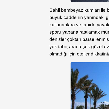
Sahil bembeyaz kumları ile b
büyük caddenin yanındaki gen
kullananlara ve tabii ki yaya
sporu yapana rastlamak mümk
denizler çoktan parsellenmişt
yok tabii, arada çok güzel ev
olmadığı için oteller dikkatin