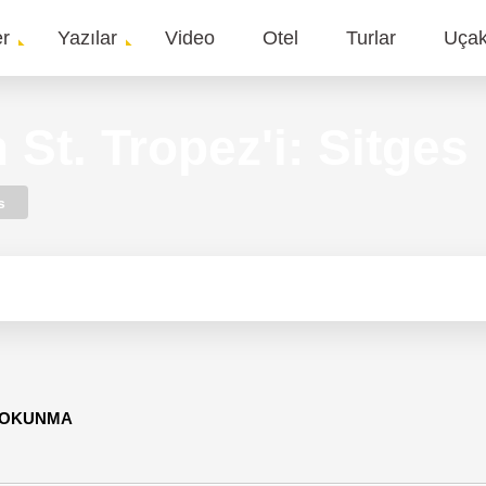
er
Yazılar
Video
Otel
Turlar
Uça
gation
 St. Tropez'i: Sitges
s
3 OKUNMA