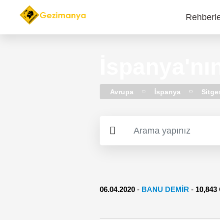
Rehberl
Main
navi
İspanya'nın
Avrupa
İspanya
Sitge
06.04.2020
-
BANU DEMİR
-
10,84