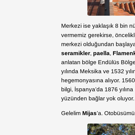
Merkezi ise yaklaşık 8 bin n
vermemiz gerekirse, öncelikl
merkezi olduğundan başlayab
seramikler
,
paella
,
Flamen
anlatan bölge Endülüs Bölge
yılında Meksika ve 1532 yıl
hegemonyasına alıyor. 1560 y
bilgi, İspanya’da 1876 yılın
yüzünden bağlar yok oluyor.
Gelelim
Mijas
’a. Otobüsümü