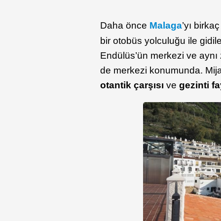
Daha önce
Malaga
’yı birka
bir otobüs yolculuğu ile gidil
Endülüs’ün merkezi ve ayn
de merkezi konumunda. Mij
otantik çarşısı
ve
gezinti fa