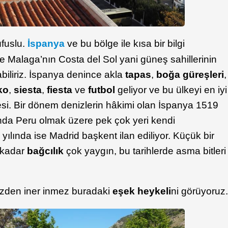
üfuslu.
İspanya
ve bu bölge ile kısa bir bilgi
e Malaga’nın Costa del Sol yani güneş sahillerinin
iliriz. İspanya denince akla
tapas
,
boğa güreşleri
,
ko
,
siesta
,
fiesta
ve
futbol
geliyor ve bu ülkeyi en iyi
si. Bir dönem denizlerin hâkimi olan İspanya 1519
ında Peru olmak üzere pek çok yeri kendi
ılında ise Madrid başkent ilan ediliyor. Küçük bir
a kadar
bağcılık
çok yaygın, bu tarihlerde asma bitleri
zden iner inmez buradaki
eşek heykeli
ni görüyoruz