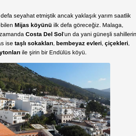
ç defa seyahat etmiştik ancak yaklaşık yarım saatlik
ebilen
Mijas köyünü
ilk defa göreceğiz. Malaga,
ı zamanda
Costa Del Sol
’un da yani güneşli sahilleri
as ise
taşlı sokakları
,
bembeyaz evleri
,
çiçekleri
,
ytonları
ile şirin bir Endülüs köyü.