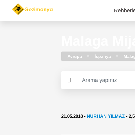
Rehberl
Main
navi
Malaga Mij
Avrupa
İspanya
Mala
21.05.2018
-
NURHAN YILMAZ
-
2,