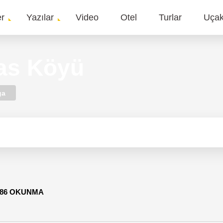
er
Yazılar
Video
Otel
Turlar
Uça
gation
as Köyü
ga
586 OKUNMA