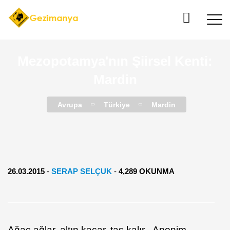
Mezopotamya'nın Şiirsel Kenti:
Mardin
Avrupa
Türkiye
Mardin
26.03.2015
-
SERAP SELÇUK
-
4,289 OKUNMA
Ağaç ağlar, altın kaçar, taş kalır - Anonim