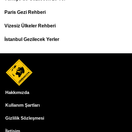
Footer
Paris Gezi Rehberi
Top
Menu
Vizesiz Ülkeler Rehberi
İstanbul Gezilecek Yerler
Hakkımızda
Dipnot
Kullanım Şartları
Gizlilik Sözleşmesi
İletişim