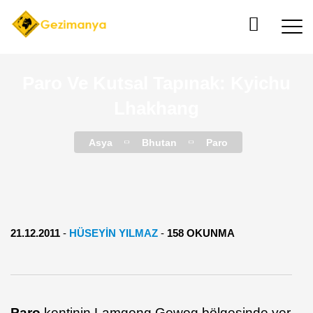
Paro Ve Kutsal Tapınak: Kyichu
Lhakhang
Asya
Bhutan
Paro
21.12.2011
-
HÜSEYİN YILMAZ
-
158 OKUNMA
Paro
kentinin Lamgong Gewog bölgesinde yer