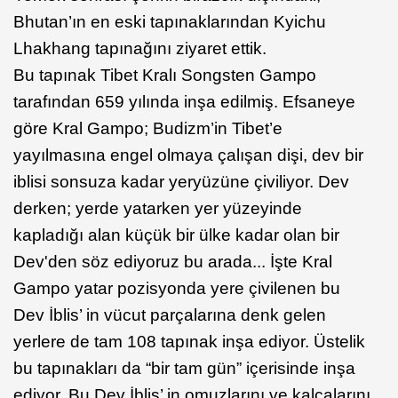
Bhutan’ın en eski tapınaklarından Kyichu
Lhakhang tapınağını ziyaret ettik.
Bu tapınak Tibet Kralı Songsten Gampo
tarafından 659 yılında inşa edilmiş. Efsaneye
göre Kral Gampo; Budizm’in Tibet’e
yayılmasına engel olmaya çalışan dişi, dev bir
iblisi sonsuza kadar yeryüzüne çiviliyor. Dev
derken; yerde yatarken yer yüzeyinde
kapladığı alan küçük bir ülke kadar olan bir
Dev'den söz ediyoruz bu arada... İşte Kral
Gampo yatar pozisyonda yere çivilenen bu
Dev İblis’ in vücut parçalarına denk gelen
yerlere de tam 108 tapınak inşa ediyor. Üstelik
bu tapınakları da “bir tam gün” içerisinde inşa
ediyor. Bu Dev İblis’ in omuzlarını ve kalçalarını