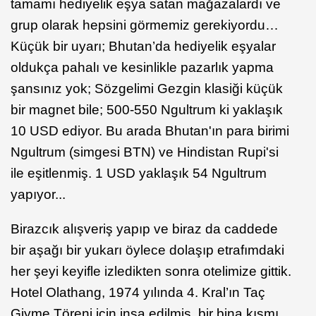
tamamı hediyelik eşya satan mağazalardı ve
grup olarak hepsini görmemiz gerekiyordu…
Küçük bir uyarı; Bhutan’da hediyelik eşyalar
oldukça pahalı ve kesinlikle pazarlık yapma
şansınız yok; Sözgelimi Gezgin klasiği küçük
bir magnet bile; 500-550 Ngultrum ki yaklaşık
10 USD ediyor. Bu arada Bhutan'ın para birimi
Ngultrum (simgesi BTN) ve Hindistan Rupi'si
ile eşitlenmiş. 1 USD yaklaşık 54 Ngultrum
yapıyor...
Birazcık alışveriş yapıp ve biraz da caddede
bir aşağı bir yukarı öylece dolaşıp etrafımdaki
her şeyi keyifle izledikten sonra otelimize gittik.
Hotel Olathang, 1974 yılında 4. Kral’ın Taç
Giyme Töreni için inşa edilmiş, bir bina kısmı