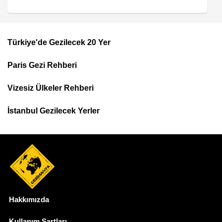
Türkiye'de Gezilecek 20 Yer
Footer
Paris Gezi Rehberi
Top
Menu
Vizesiz Ülkeler Rehberi
İstanbul Gezilecek Yerler
Hakkımızda
Dipnot
Kullanım Şartları