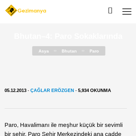
Bhutan–4: Paro Sokaklarında
Asya
Bhutan
Paro
05.12.2013
-
ÇAĞLAR ERÖZGEN
-
5,934 OKUNMA
Paro, Havalimanı ile meşhur küçük bir sevimli
bir şehir. Paro Şehir Merkezindeki ana cadde