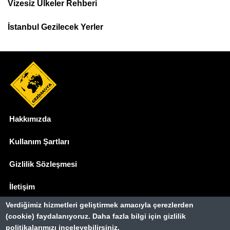
Menu
Vizesiz Ülkeler Rehberi
İstanbul Gezilecek Yerler
Hakkımızda
Dipnot
Kullanım Şartları
Gizlilik Sözleşmesi
İletişim
Verdiğimiz hizmetleri geliştirmek amacıyla çerezlerden
Basında Biz
(cookie) faydalanıyoruz. Daha fazla bilgi için gizlilik
politikalarımızı inceleyebilirsiniz.