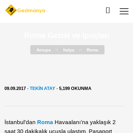
Roma Gezisi ve İpuçları
Avrupa
İtalya
Roma
09.09.2017
-
TEKIN ATAY
-
5,199 OKUNMA
İstanbul'dan
Roma
Havaalanı’na yaklaşık 2
saat 30 dakikalık uçuşla ulaştım. Pasaport