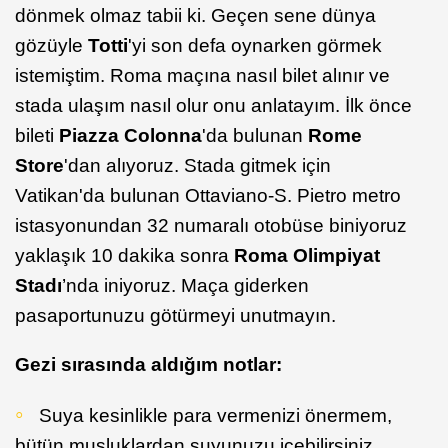
dönmek olmaz tabii ki. Geçen sene dünya
gözüyle
Totti
'yi son defa oynarken görmek
istemiştim. Roma maçına nasıl bilet alınır ve
stada ulaşım nasıl olur onu anlatayım. İlk önce
bileti
Piazza Colonna
'da bulunan
Rome
Store
'dan alıyoruz. Stada gitmek için
Vatikan'da bulunan Ottaviano-S. Pietro metro
istasyonundan 32 numaralı otobüse biniyoruz
yaklaşık 10 dakika sonra
Roma Olimpiyat
Stadı
’nda iniyoruz. Maça giderken
pasaportunuzu götürmeyi unutmayın.
Gezi sırasında aldığım notlar:
Suya kesinlikle para vermenizi önermem,
bütün musluklardan suyunuzu içebilirsiniz.