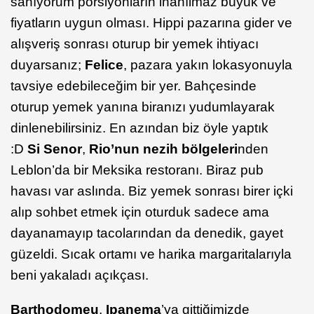
sanıyorum porsiyonların inanılmaz büyük ve
fiyatların uygun olması. Hippi pazarına gider ve
alışveriş sonrası oturup bir yemek ihtiyacı
duyarsanız;
Felice
,
pazara yakın lokasyonuyla
tavsiye edebileceğim bir yer. Bahçesinde
oturup yemek yanına biranızı yudumlayarak
dinlenebilirsiniz. En azından biz öyle yaptık
:D
Si Senor
,
Rio’nun nezih bölgeleri
nden
Leblon’da bir Meksika restoranı. Biraz pub
havası var aslında. Biz yemek sonrası birer içki
alıp sohbet etmek için oturduk sadece ama
dayanamayıp tacolarından da denedik, gayet
güzeldi. Sıcak ortamı ve harika margaritalarıyla
beni yakaladı açıkçası.
Barthodomeu
,
Ipanema
’ya gittiğimizde