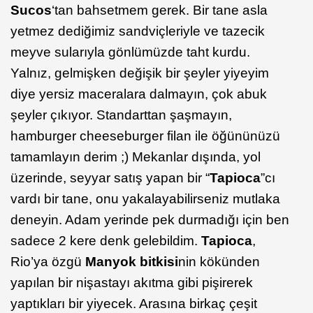
Sucos
‘tan bahsetmem gerek. Bir tane asla
yetmez dediğimiz sandviçleriyle ve tazecik
meyve sularıyla gönlümüzde taht kurdu.
Yalnız, gelmişken değişik bir şeyler yiyeyim
diye yersiz maceralara dalmayın, çok abuk
şeyler çıkıyor. Standarttan şaşmayın,
hamburger cheeseburger filan ile öğününüzü
tamamlayın derim ;) Mekanlar dışında, yol
üzerinde, seyyar satış yapan bir “
Tapioca
”cı
vardı bir tane, onu yakalayabilirseniz mutlaka
deneyin. Adam yerinde pek durmadığı için ben
sadece 2 kere denk gelebildim.
Tapioca
,
Rio’ya özgü
Manyok bitkisi
nin kökünden
yapılan bir nişastayı akıtma gibi pişirerek
yaptıkları bir yiyecek. Arasına birkaç çeşit