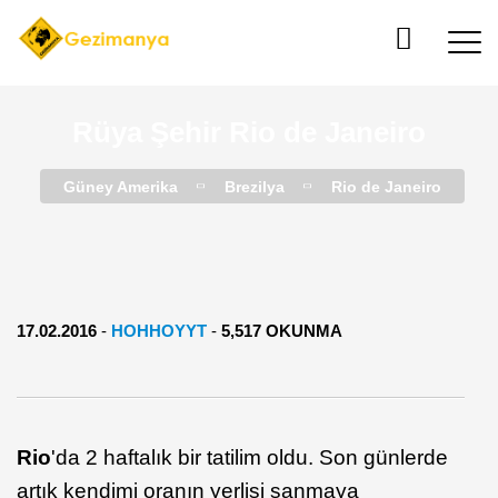
Rüya Şehir Rio de Janeiro
Güney Amerika
Brezilya
Rio de Janeiro
17.02.2016
-
HOHHOYYT
-
5,517 OKUNMA
Rio
'da 2 haftalık bir tatilim oldu. Son günlerde
artık kendimi oranın yerlisi sanmaya