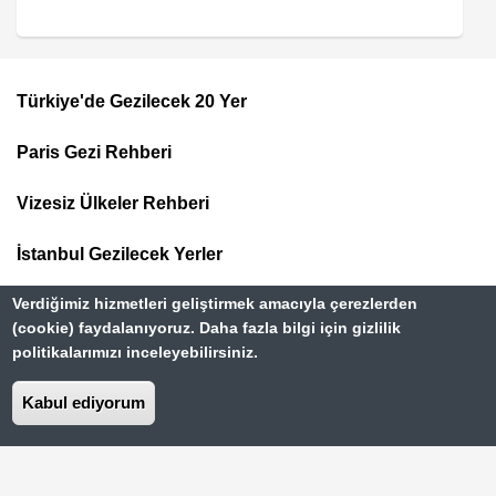
Türkiye'de Gezilecek 20 Yer
Footer
Paris Gezi Rehberi
Top
Menu
Vizesiz Ülkeler Rehberi
İstanbul Gezilecek Yerler
Verdiğimiz hizmetleri geliştirmek amacıyla çerezlerden
(cookie) faydalanıyoruz. Daha fazla bilgi için gizlilik
politikalarımızı inceleyebilirsiniz.
Kabul ediyorum
Hakkımızda
Dipnot