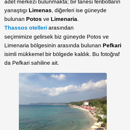
adet merkezi bulunmakta; bir tanesi feribotların
yanaştıgı
Limenas
, diğerleri ise güneyde
bulunan
Potos
ve
Limenaria
.
Thassos otelleri
arasından
seçimimize gelirsek biz güneyde Potos ve
Limenaria bölgesinin arasında bulunan
Pefkari
isimli mükkemel bir bölgede kaldık. Bu fotoğraf
da Pefkari sahiline ait.