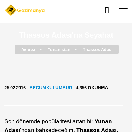
Thassos Adası'na Seyahat
Avrupa
Yunanistan
Thassos Adası
25.02.2016
-
BEGUMKULUMBUR
-
4,356 OKUNMA
Son dönemde popülaritesi artan bir
Yunan
Adası
'ndan bahsedeceğim.
Thassos Adası
,