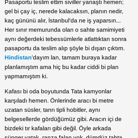
Pasaportu teslim ettim siviller yanaştı hemen;
gel bi çay iç, nerede kalacaksın, planın nedir,
kaç gününü alır, İstanbul'da ne iş yaparsın...
Her sınır memurunda olan o sahte samimiyeti
aynı değerdeki tebessümlerle atlattıktan sonra
pasaportu da teslim alıp şöyle bi dışarı çıktım.
Hindistan
'dayım lan, tamam buraya kadar
planlamıştım ama hiç bu kadar ciddi bi plan
yapmamıştım ki.
Kafası bi oda boyutunda Tata kamyonlar
karşıladı hemen. Önlerinde aracı bi metre
uzatan süsler, tanrı tipli hobitler, aynı
belgesellerde gördüğümüz gibi. Aracın içi de
bizdeki tır kafaları gibi değil. Öyle arkada
sünger yatak, ranza falan yok, dümdüz tahta