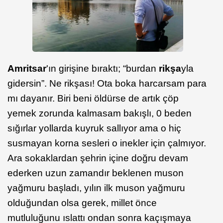
Amritsar
'ın girişine bıraktı; “burdan
rikşa
yla
gidersin”. Ne rikşası! Ota boka harcarsam para
mı dayanır. Biri beni öldürse de artık çöp
yemek zorunda kalmasam bakışlı, 0 beden
sığırlar yollarda kuyruk sallıyor ama o hiç
susmayan korna sesleri o inekler için çalmıyor.
Ara sokaklardan şehrin içine doğru devam
ederken uzun zamandır beklenen muson
yağmuru başladı, yılın ilk muson yağmuru
olduğundan olsa gerek, millet önce
mutluluğunu ıslattı ondan sonra kaçışmaya