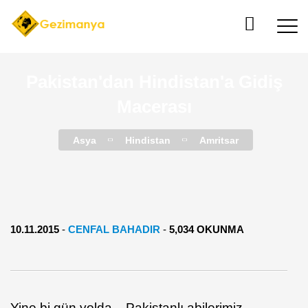
Pakistan'dan Hindistan'a Gidiş
Macerası
Asya
Hindistan
Amritsar
10.11.2015
-
CENFAL BAHADIR
-
5,034 OKUNMA
Yine bi gün yolda... Pakistanlı abilerimiz