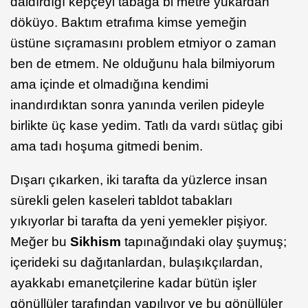
daldırdığı kepçeyi tabağa bi metre yukardan
döküyo. Baktım etrafıma kimse yemeğin
üstüne sıçramasını problem etmiyor o zaman
ben de etmem. Ne olduğunu hala bilmiyorum
ama içinde et olmadığına kendimi
inandırdıktan sonra yanında verilen pideyle
birlikte üç kase yedim. Tatlı da vardı sütlaç gibi
ama tadı hoşuma gitmedi benim.
Dışarı çıkarken, iki tarafta da yüzlerce insan
sürekli gelen kaseleri tabldot tabakları
yıkıyorlar bi tarafta da yeni yemekler pişiyor.
Meğer bu
Sikhism
tapınağındaki olay şuymuş;
içerideki su dağıtanlardan, bulaşıkçılardan,
ayakkabı emanetçilerine kadar bütün işler
gönüllüler tarafından yapılıyor ve bu gönüllüler