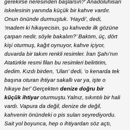
gerekirse neresinden başlarsın?’ Anadoluhisarı
iskelesinin yanında küçük bir kahve vardır.
Onun önünde durmuştuk. ‘Haydi’, dedi,
‘madem ki hikayecisin, şu kahvede ilk gözüne
çarpan nedir, söyle bakalım?’ Baktım, üç, dört
kişi oturmuş, kağıt oynuyor, kahve içiyor,
duvarda bir takım renkli resimler. İran Şahı’nın
Atatürkle resmi filan bu resimleri belirtirim,
dedim. Kızdı birden, ‘Ulan’ dedi, ‘o kenarda tek
başına oturan ihtiyar sakallı var ya, işte o
hikaye be!’ Gerçekten
denize doğru bir
küçük ihtiyar
oturmuştu.Yalnız, sıkıntılı bir hali
vardı. Vapura da değil, denize de değil,
kahvenin önündeki o pis suları seyrediyordu.
Sait yol boyunca, hep o ihtiyardan söz açtı,