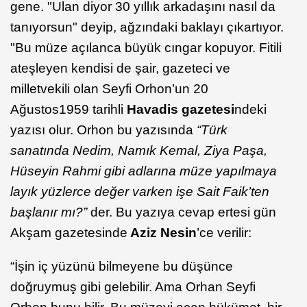
gene. "Ulan diyor 30 yıllık arkadaşını nasıl da
tanıyorsun" deyip, ağzındaki baklayı çıkartıyor.
"Bu müze açılanca büyük cıngar kopuyor. Fitili
ateşleyen kendisi de şair, gazeteci ve
milletvekili olan Seyfi Orhon’un 20
Ağustos1959 tarihli
Havadis gazetesi
ndeki
yazısı olur. Orhon bu yazısında
“Türk
sanatında Nedim, Namık Kemal, Ziya Paşa,
Hüseyin Rahmi gibi adlarına müze yapılmaya
layık yüzlerce değer varken işe Sait Faik’ten
başlanır mı?”
der. Bu yazıya cevap ertesi gün
Akşam gazetesinde
Aziz Nesin
’ce verilir:
“İşin iç yüzünü bilmeyene bu düşünce
doğruymuş gibi gelebilir. Ama Orhan Seyfi