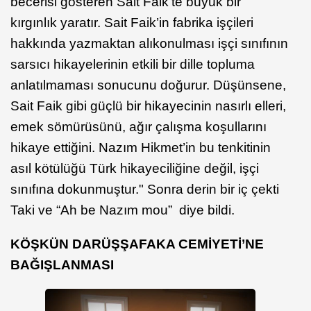
becerisi gösteren Sait Faik’te büyük bir
kırgınlık yaratır. Sait Faik’in fabrika işçileri
hakkında yazmaktan alıkonulması işçi sınıfının
sarsıcı hikayelerinin etkili bir dille topluma
anlatılmaması sonucunu doğurur. Düşünsene,
Sait Faik gibi güçlü bir hikayecinin nasırlı elleri,
emek sömürüsünü, ağır çalışma koşullarını
hikaye ettiğini. Nazım Hikmet’in bu tenkitinin
asıl kötülüğü Türk hikayeciliğine değil, işçi
sınıfına dokunmuştur." Sonra derin bir iç çekti
Taki ve “Ah be Nazım mou” diye bildi.
KÖŞKÜN DARÜŞŞAFAKA CEMİYETİ’NE
BAĞIŞLANMASI