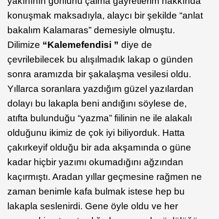
yakınının gönlünü çalma gayretlerim hakkında
konuşmak maksadıyla, alaycı bir şekilde “anlat
bakalım Kalamaras” demesiyle olmuştu.
Dilimize
“Kalemefendisi ”
diye de
çevrilebilecek bu alışılmadık lakap o günden
sonra aramızda bir şakalaşma vesilesi oldu.
Yıllarca soranlara yazdığım güzel yazılardan
dolayı bu lakapla beni andığını söylese de,
atıfta bulunduğu “yazma” fiilinin ne ile alakalı
olduğunu ikimiz de çok iyi biliyorduk. Hatta
çakırkeyif olduğu bir ada akşamında o güne
kadar hiçbir yazımı okumadığını ağzından
kaçırmıştı. Aradan yıllar geçmesine rağmen ne
zaman benimle kafa bulmak istese hep bu
lakapla seslenirdi. Gene öyle oldu ve her