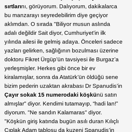
sırtları
nı, görüyorum. Dalıyorum, dakikalarca
bu manzarayı seyredebilirim diye geçiyor
aklımdan. O sırada "Biliyor musun aslında
adalı değildir Sait diyor, Cumhuriyet’in ilk
yılında ailesi ile gelmiş adaya. Önceleri sadece
yazları gelirken, sağlığının bozulması üzerine
doktoru Fikret Ürgüp’ün tavsiyesi ile Burgaz’a
yerleşmişler. Herkes gibi önce bir ev
kiralamışlar, sonra da Atatürk’ün öldüğü sene
bizim pederin uzaktan akrabası Dr Spanudis’in
Çayır sokak 15 numerodaki köşkü
nü satın
almışlar" diyor. Kendimi tutamayıp, “hadi lan!”
diyorum. "Ne sandın Kalamaras" diyor.
"Köşkün giriş katında bugün asılı duran Kılıçlı
Çıplak Adam tablosu da kuzeni Spanudis’in