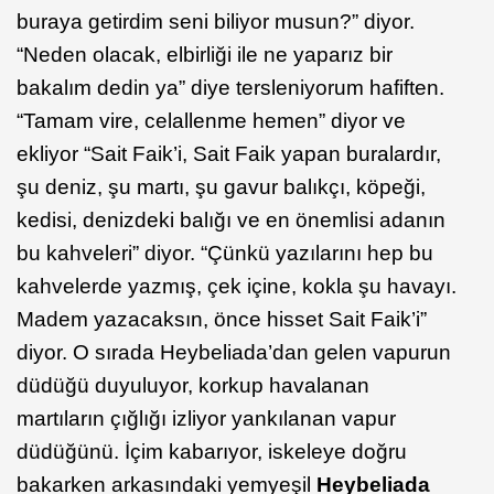
buraya getirdim seni biliyor musun?” diyor.
“Neden olacak, elbirliği ile ne yaparız bir
bakalım dedin ya” diye tersleniyorum hafiften.
“Tamam vire, celallenme hemen” diyor ve
ekliyor “Sait Faik’i, Sait Faik yapan buralardır,
şu deniz, şu martı, şu gavur balıkçı, köpeği,
kedisi, denizdeki balığı ve en önemlisi adanın
bu kahveleri” diyor. “Çünkü yazılarını hep bu
kahvelerde yazmış, çek içine, kokla şu havayı.
Madem yazacaksın, önce hisset Sait Faik’i”
diyor. O sırada Heybeliada’dan gelen vapurun
düdüğü duyuluyor, korkup havalanan
martıların çığlığı izliyor yankılanan vapur
düdüğünü. İçim kabarıyor, iskeleye doğru
bakarken arkasındaki yemyeşil
Heybeliada