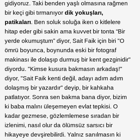
gidiyoruz. Taki benden yaşlı olmasına rağmen
bir keçi gibi tırmanıyor
dik yokuşları,
patikaları
. Ben soluk soluğa iken o kitlelere
hitap eder gibi sakin ama kuvvet bir tonta “Bir
yerde okumuştum” diyor, Sait Faik için biri "O
ömrü boyunca, boynunda eski bir fotograf
makinası ile dolaşıp durmuş bir kent gezginidir"
diyordu. "Kimse kusura bakmasın arkadaş!"
diyor, "Sait Faik kenti değil, adayı adım adım
dolaşmış bir yazardır" deyip, bir kahkaha
patlatıyor. Sonra sen bakma bana diyor, bizim
ki baba malını üleşemeyen evlat tepkisi. O
kadar gezmese, gözlemlemese sıradan bir
izlenimi, nasıl olur da ölümsüz sarsıcı bir
hikayeye devşirebilirdi. Yalnız sanılmasın ki