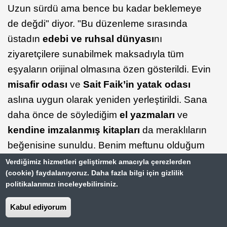
Uzun sürdü ama bence bu kadar beklemeye
de değdi" diyor. "Bu düzenleme sırasında
üstadın
edebi ve ruhsal dünyası
nı
ziyaretçilere sunabilmek maksadıyla tüm
eşyaların orijinal olmasına özen gösterildi. Evin
misafir odası
ve
Sait Faik’in yatak odası
aslına uygun olarak yeniden yerleştirildi. Sana
daha önce de söylediğim
el yazmaları
ve
kendine imzalanmış kitapları
da meraklıların
beğenisine sunuldu. Benim meftunu olduğum
objeler ise 'Sait Faik Abasıyanık’ın Burgaz’ı'
Verdiğimiz hizmetleri geliştirmek amacıyla çerezlerden
(cookie) faydalanıyoruz. Daha fazla bilgi için gizlilik
adı verilen ve muhteşem manzaralı
çatı katı
politikalarımızı inceleyebilirsiniz.
odası
nda sergilenen oltaları, hasır şapkası ve
potinleri" diyor. Sonra da bir tenkitini ekliyor,
Kabul ediyorum
müzede sergilenmeyi fazlaca hak eden şu