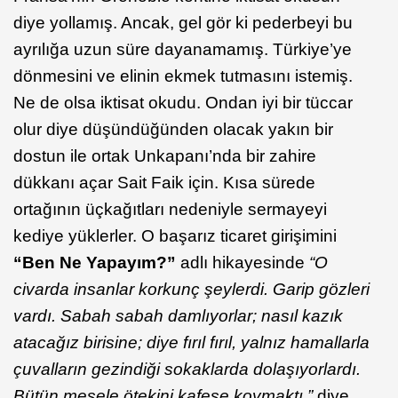
diye yollamış. Ancak, gel gör ki pederbeyi bu
ayrılığa uzun süre dayanamamış. Türkiye’ye
dönmesini ve elinin ekmek tutmasını istemiş.
Ne de olsa iktisat okudu. Ondan iyi bir tüccar
olur diye düşündüğünden olacak yakın bir
dostun ile ortak Unkapanı’nda bir zahire
dükkanı açar Sait Faik için. Kısa sürede
ortağının üçkağıtları nedeniyle sermayeyi
kediye yüklerler. O başarız ticaret girişimini
“Ben Ne Yapayım?”
adlı hikayesinde
“O
civarda insanlar korkunç şeylerdi. Garip gözleri
vardı. Sabah sabah damlıyorlar; nasıl kazık
atacağız birisine; diye fırıl fırıl, yalnız hamallarla
çuvalların gezindiği sokaklarda dolaşıyorlardı.
Bütün mesele ötekini kafese koymaktı.”
diye