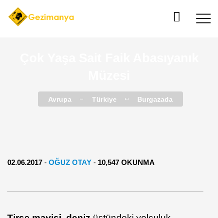
Çok Yaşa Sait Faik Abasıyanık
Müzesi
Avrupa
Türkiye
Burgazada
02.06.2017
-
OĞUZ OTAY
-
10,547 OKUNMA
Tirşe mavisi deniz
üstündeki yolculuk