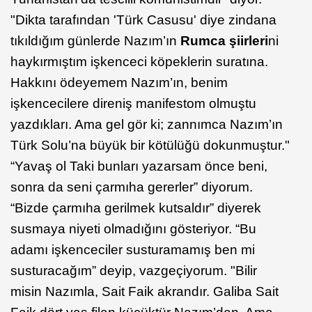
"Dikta tarafından 'Türk Casusu' diye zindana
tıkıldığım günlerde Nazım’ın
Rumca şiirleri
ni
haykırmıştım işkenceci köpeklerin suratına.
Hakkını ödeyemem Nazım’ın, benim
işkencecilere direniş manifestom olmuştu
yazdıkları. Ama gel gör ki; zannımca Nazım’ın
Türk Solu’na büyük bir kötülüğü dokunmuştur."
“Yavaş ol Taki bunları yazarsam önce beni,
sonra da seni çarmıha gererler” diyorum.
“Bizde çarmıha gerilmek kutsaldır” diyerek
susmaya niyeti olmadığını gösteriyor. “Bu
adamı işkenceciler susturamamış ben mi
susturacağım” deyip, vazgeçiyorum. "Bilir
misin Nazımla, Sait Faik akrandır. Galiba Sait