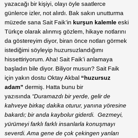
yazacağı bir kişiyi, olayı öyle saatlerce
günlerce izler, not alırdı. Bak sakın unutturma
müzede sana Sait Faik’in
kurşun kalemle
eski
Türkçe olarak alınmış gözlem, hikaye notlarını
da göstereyim diyor, biran önce notları görmek
istediğimi söyleyip huzursuzlandığımı
hissettiriyorum. Aha! Sait Faik’i anlamaya
başladın bile diyor. Biliyor musun? Sait Faik
için yakın dostu Oktay Akbal
“huzursuz
adam”
dermiş. Hatta bunu bir
yazısında
“Duramazdı bir yerde, gelir de
kahveye birkaç dakika oturur, yanına yöresine
bakardı; bir anda kaybolur giderdi. Gezmeyi,
yürümeyi farklı farklı insanlarla konuşmayı
severdi. Ama gene de çok çekingen yanları