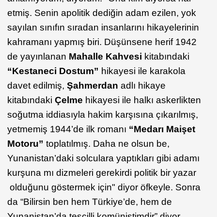
etmiş. Senin apolitik dediğin adam ezilen, yok
sayılan sınıfın sıradan insanlarını hikayelerinin
kahramanı yapmış biri. Düşünsene herif 1942
de yayınlanan
Mahalle Kahvesi
kitabındaki
“Kestaneci Dostum”
hikayesi ile karakola
davet edilmiş,
Şahmerdan
adlı hikaye
kitabındaki
Çelme
hikayesi ile halkı askerlikten
soğutma iddiasıyla hakim karşısına çıkarılmış,
yetmemiş 1944’de ilk romanı
“Medarı Maişet
Motoru”
toplatılmış. Daha ne olsun be,
Yunanistan’daki solculara yaptıkları gibi adamı
kurşuna mı dizmeleri gerekirdi politik bir yazar
olduğunu göstermek için" diyor öfkeyle. Sonra
da “Bilirsin ben hem Türkiye’de, hem de
Yunanistan’da tescilli komünistimdir” diyor.