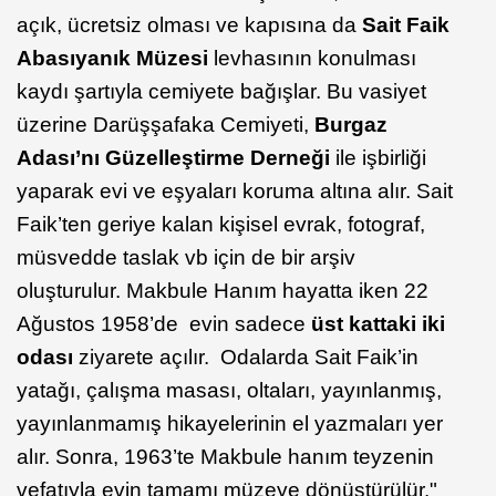
açık, ücretsiz olması ve kapısına da
Sait Faik
Abasıyanık Müzesi
levhasının konulması
kaydı şartıyla cemiyete bağışlar. Bu vasiyet
üzerine Darüşşafaka Cemiyeti,
Burgaz
Adası’nı Güzelleştirme Derneği
ile işbirliği
yaparak evi ve eşyaları koruma altına alır. Sait
Faik’ten geriye kalan kişisel evrak, fotograf,
müsvedde taslak vb için de bir arşiv
oluşturulur. Makbule Hanım hayatta iken 22
Ağustos 1958’de evin sadece
üst kattaki iki
odası
ziyarete açılır. Odalarda Sait Faik’in
yatağı, çalışma masası, oltaları, yayınlanmış,
yayınlanmamış hikayelerinin el yazmaları yer
alır. Sonra, 1963’te Makbule hanım teyzenin
vefatıyla evin tamamı müzeye dönüştürülür."