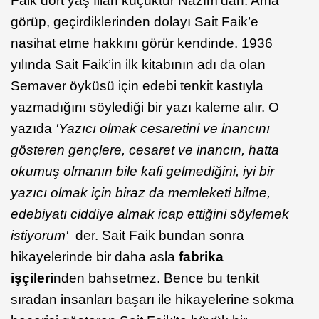
Faik dört yaş filan küçüktür Nazım’dan. Ama
görüp, geçirdiklerinden dolayı Sait Faik’e
nasihat etme hakkını görür kendinde. 1936
yılında Sait Faik’in ilk kitabının adı da olan
Semaver öyküsü için edebi tenkit kastıyla
yazmadığını söylediği bir yazı kaleme alır. O
yazıda
'Yazıcı olmak cesaretini ve inancını
gösteren gençlere, cesaret ve inancın, hatta
okumuş olmanın bile kafi gelmediğini, iyi bir
yazıcı olmak için biraz da memleketi bilme,
edebiyatı ciddiye almak icap ettiğini söylemek
istiyorum'
der. Sait Faik bundan sonra
hikayelerinde bir daha asla
fabrika
işçileri
nden bahsetmez. Bence bu tenkit
sıradan insanları başarı ile hikayelerine sokma