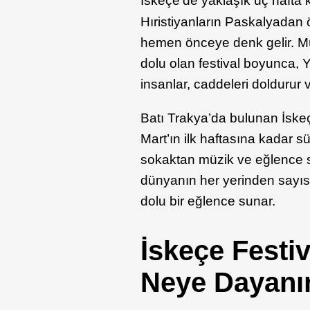
İskeçe’de yaklaşık üç hafta
Hıristiyanların Paskalyadan
hemen önceye denk gelir. Müz
dolu olan festival boyunca, 
insanlar, caddeleri doldurur 
Batı Trakya’da bulunan İskeç
Mart’ın ilk haftasına kadar s
sokaktan müzik ve eğlence se
dünyanın her yerinden sayısız
dolu bir eğlence sunar.
İskeçe Festiv
Neye Dayanı