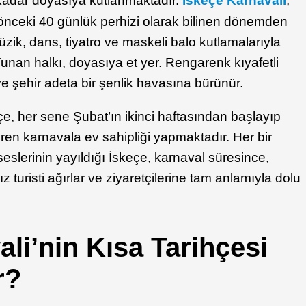
 kadar doyasıya kutlanmaktadır.
İskeçe K
arnavalı
,
 önceki 40 günlük perhizi olarak bilinen dönemden
ik, dans, tiyatro ve maskeli balo kutlamalarıyla
Yunan halkı, doyasıya et yer. Rengarenk kıyafetli
ve şehir adeta bir şenlik havasına bürünür.
e, her sene Şubat’ın ikinci haftasından başlayıp
üren karnavala ev sahipliği yapmaktadır. Her bir
slerinin yayıldığı İskeçe, karnaval süresince,
 turisti ağırlar ve ziyaretçilerine tam anlamıyla dolu
ali’nin Kısa Tarihçesi
r?