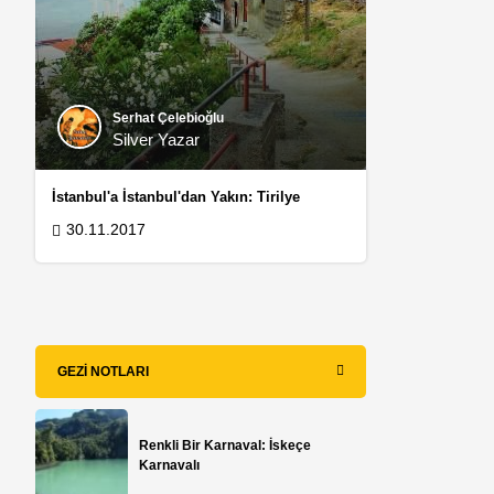
Serhat Çelebioğlu
Silver Yazar
İstanbul'a İstanbul'dan Yakın: Tirilye
30.11.2017
GEZI NOTLARI
Renkli Bir Karnaval: İskeçe
Karnavalı