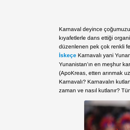
Karnaval deyince çoğumuzun ak
kıyafetlerle dans ettiği orga
düzenlenen pek çok renkli fe
İskeçe
Karnavalı yani Yunanc
Yunanistan’ın en meşhur karn
(ApoKreas, etten arınmak uz
Karnavalı? Karnavalın kutl
zaman ve nasıl kutlanır? Tüm