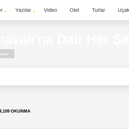
er
Yazılar
Video
Otel
Turlar
Uça
gation
navalı'na Dair Her Ş
keçe
4,109 OKUNMA