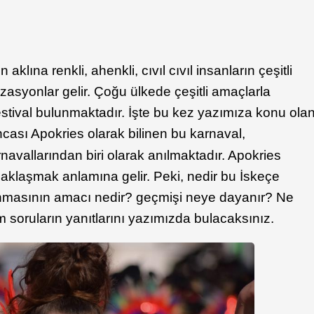
lına renkli, ahenkli, cıvıl cıvıl insanların çeşitli
nizasyonlar gelir. Çoğu ülkede çeşitli amaçlarla
stival bulunmaktadır. İşte bu kez yazımıza konu ola
ası Apokries olarak bilinen bu karnaval,
avallarından biri olarak anılmaktadır. Apokries
aklaşmak anlamına gelir. Peki, nedir bu İskeçe
anmasının amacı nedir? geçmişi neye dayanır? Ne
 soruların yanıtlarını yazımızda bulacaksınız.