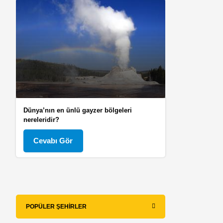
Dünya’nın en ünlü gayzer bölgeleri
nereleridir?
Cevabı Gör
POPÜLER ŞEHIRLER