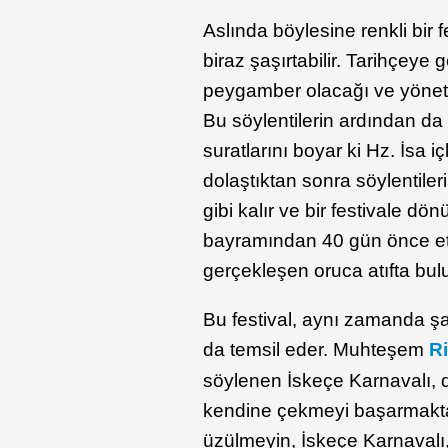
Aslında böylesine renkli bir f
biraz şaşırtabilir. Tarihçeye
peygamber olacağı ve yönetim
Bu söylentilerin ardından da
suratlarını boyar ki Hz. İsa 
dolaştıktan sonra söylentiler
gibi kalır ve bir festivale dö
bayramından 40 gün önce et
gerçekleşen oruca atıfta bul
Bu festival, aynı zamanda şar
da temsil eder. Muhteşem
R
söylenen İskeçe Karnavalı, dil
kendine çekmeyi başarmaktad
üzülmeyin, İskeçe Karnavalı,