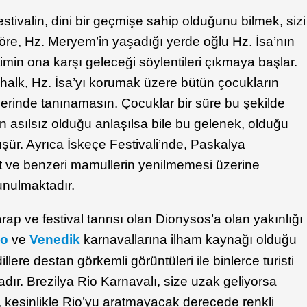
estivalin, dini bir geçmişe sahip olduğunu bilmek, sizi
 göre, Hz. Meryem’in yaşadığı yerde oğlu Hz. İsa’nın
in ona karşı geleceği söylentileri çıkmaya başlar.
 halk, Hz. İsa’yı korumak üzere bütün çocukların
içlerinde tanınamasın. Çocuklar bir süre bu şekilde
in asılsız olduğu anlaşılsa bile bu gelenek, olduğu
nüşür. Ayrıca İskeçe Festivali’nde, Paskalya
 ve benzeri mamullerin yenilmemesi üzerine
unulmaktadır.
ap ve festival tanrısı olan Dionysos’a olan yakınlığı
io
ve
Venedik
karnavallarına ilham kaynağı olduğu
lere destan görkemli görüntüleri ile binlerce turisti
ır. Brezilya Rio Karnavalı, size uzak geliyorsa
 kesinlikle Rio’yu aratmayacak derecede renkli