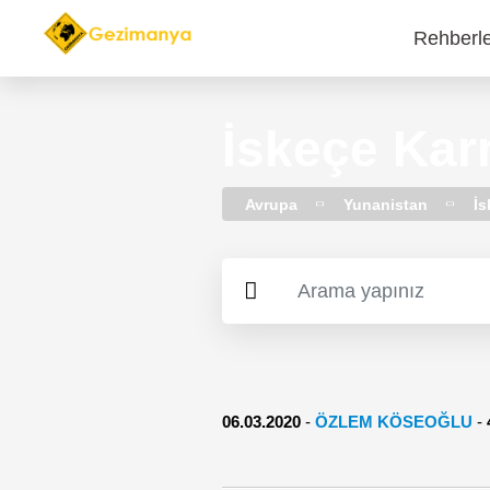
Rehberl
Main
navi
İskeçe Kar
Avrupa
Yunanistan
İs
06.03.2020
-
ÖZLEM KÖSEOĞLU
-