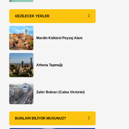
GEZILECEK YERLER
Mardin Kültürel Peyzaj Alanı
Athena Tapınağı
Zafer Bulvarı (Calea Victoriei)
BUNLARI BILIYOR MUSUNUZ?