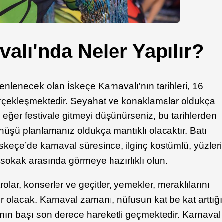
alı'nda Neler Yapılır?
lenecek olan İskeçe Karnavalı'nın tarihleri, 16
erçekleşmektedir. Seyahat ve konaklamalar oldukça
 eğer festivale gitmeyi düşünürseniz, bu tarihlerden
üşü planlamanız oldukça mantıklı olacaktır. Batı
skeçe’de karnaval süresince, ilginç kostümlü, yüzleri
r sokak arasında görmeye hazırlıklı olun.
trolar, konserler ve geçitler, yemekler, meraklılarını
r olacak. Karnaval zamanı, nüfusun kat be kat arttığ
nın başı son derece hareketli geçmektedir. Karnaval