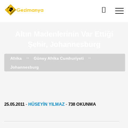
Altın Madenlerinin Var Ettiği
Şehir, Johannesburg
Afrika
Güney Afrika Cumhuriyeti
Johannesburg
25.05.2011
-
HÜSEYİN YILMAZ
-
738 OKUNMA