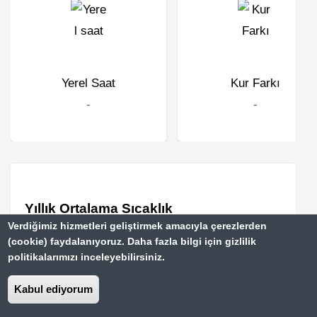
Yerel Saat
Kur Farkı
-
-
Yıllık Ortalama Sıcaklık
Verdiğimiz hizmetleri geliştirmek amacıyla çerezlerden
(cookie) faydalanıyoruz. Daha fazla bilgi için gizlilik
o
o
Oca 10
C
Şub 10
C
politikalarımızı inceleyebilirsiniz.
o
o
Mar 12.8
C
Nis 16.1
C
Kabul ediyorum
o
o
May 21.1
C
Haz 26.1
C