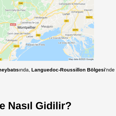
neybatıs
ında,
Languedoc-Roussillon Bölgesi
'nde
e Nasıl Gidilir?