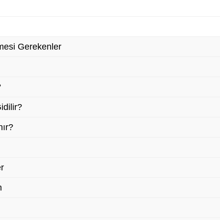
nmesi Gerekenler
?
dilir?
nır?
er
m