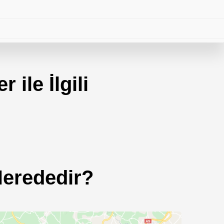
 ile İlgili
eri
Nerededir?