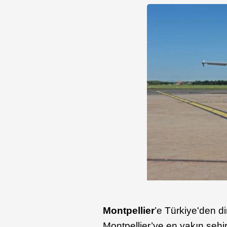
Montpellier
’e Türkiye'den d
Montpellier’ye en yakın şehi