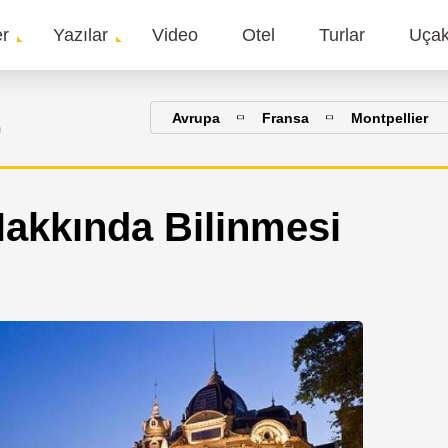
er
Yazılar
Video
Otel
Turlar
Uça
gation
r
Avrupa
Fransa
Montpellier
Hakkında Bilinmesi