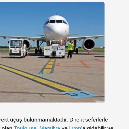
irekt uçuş bulunmamaktadır. Direkt seferlerle
r olan
Toulouse
,
Marsilya
ve
Lyon
’a gidebilir ve