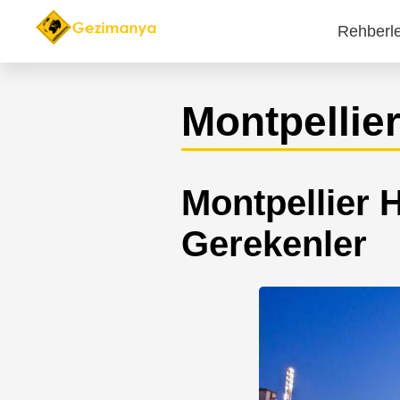
Rehberl
Main
navi
Montpellie
Montpellier 
Gerekenler