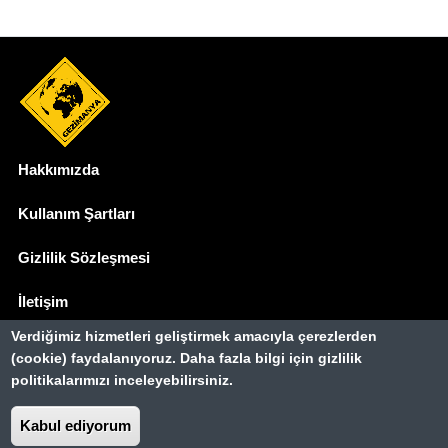
Hakkımızda
Dipnot
Kullanım Şartları
Gizlilik Sözleşmesi
İletişim
Verdiğimiz hizmetleri geliştirmek amacıyla çerezlerden
Basında Biz
(cookie) faydalanıyoruz. Daha fazla bilgi için gizlilik
politikalarımızı inceleyebilirsiniz.
Gezimanya Turizm, TÜRSAB'a kayıtlı bir
seyahat acentasıdır.
Kabul ediyorum
Belge no: A-8307