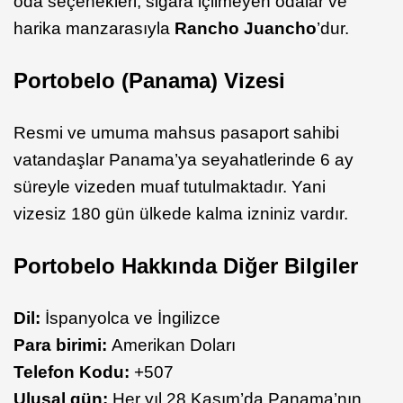
oda seçenekleri, sigara içilmeyen odalar ve
harika manzarasıyla
Rancho Juancho
’dur.
Portobelo (Panama) Vizesi
Resmi ve umuma mahsus pasaport sahibi
vatandaşlar Panama’ya seyahatlerinde 6 ay
süreyle vizeden muaf tutulmaktadır. Yani
vizesiz 180 gün ülkede kalma izniniz vardır.
Portobelo Hakkında Diğer Bilgiler
Dil:
İspanyolca ve İngilizce
Para birimi:
Amerikan Doları
Telefon Kodu:
+507
Ulusal gün:
Her yıl 28 Kasım’da Panama’nın