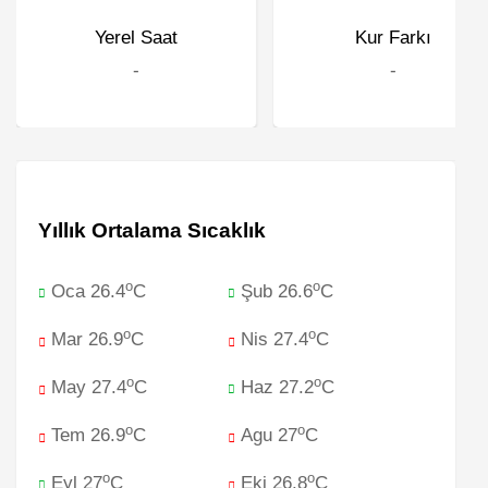
Yerel Saat
Kur Farkı
-
-
Yıllık Ortalama Sıcaklık
o
o
Oca 26.4
C
Şub 26.6
C
o
o
Mar 26.9
C
Nis 27.4
C
o
o
May 27.4
C
Haz 27.2
C
o
o
Tem 26.9
C
Agu 27
C
o
o
Eyl 27
C
Eki 26.8
C