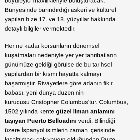
büyüleyici mavilikleriyle buluşturacak.
Bünyesinde barındırdığı askeri ve kültürel
yapıları bize 17. ve 18. yüzyıllar hakkında
detaylı bilgiler vermektedir.
Her ne kadar korsanların dönemsel
kuşatmaları nedeniyle yer yer tahribatların
günümüze geldiği görülse de bu tarihsel
yapılardan bir kısmı hayatta kalmayı
başarmıştır. Rivayetlere göre adanın fikir
babası, yeni dünya düzeninin
kurucusu Cristopher Columbus’tur. Columbus,
1502 yılında kente
güzel liman anlamını
taşıyan Puerto Bello
adını
verdi. Bilindiği
üzere İspanyol isimlerin zaman içerisinde
kısaltılması çok yaygın olduğundan Purto