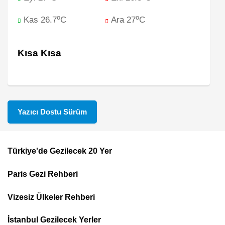
o
o
Kas 26.7
C
Ara 27
C
Kısa Kısa
Yazıcı Dostu Sürüm
Türkiye'de Gezilecek 20 Yer
Footer
Paris Gezi Rehberi
Top
Menu
Vizesiz Ülkeler Rehberi
İstanbul Gezilecek Yerler