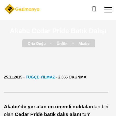
Akabe Cedar Pride Batık Dalışı
Orta Doğu
Ürdün
Akabe
25.11.2015
-
TUĞÇE YILMAZ
-
2,556 OKUNMA
Akabe’de yer alan en önemli noktalar
dan biri
olan
Cedar Pride batık dalış alanı
tüm