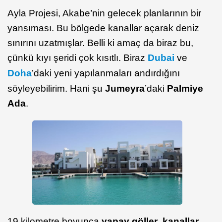
Ayla Projesi, Akabe’nin gelecek planlarının bir
yansıması. Bu bölgede kanallar açarak deniz
sınırını uzatmışlar. Belli ki amaç da biraz bu,
çünkü kıyı şeridi çok kısıtlı. Biraz
Dubai
ve
Doha
’daki yeni yapılanmaları andırdığını
söyleyebilirim. Hani şu
Jumeyra
’daki
Palmiye
Ada
.
19 kilometre boyunca
yapay göller
,
kanallar
,