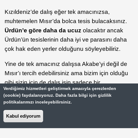
Kızıldeniz’de dalış eğer tek amacınızsa,
muhtemelen Mısır’da bolca tesis bulacaksınız.
Ürdün’e göre daha da ucuz
olacaktır ancak
Ürdün’ün tesislerinin daha iyi ve parasını daha
çok hak eden yerler olduğunu söyleyebiliriz.
Yine de tek amacınız dalışsa Akabe’yi değil de
Mısır’ı tercih edebilirsiniz ama bizim için olduğu
gibi sizin için de dalış işin sadece bir
Verdiğimiz hizmetleri geliştirmek amacıyla çerezlerden
parçasıysa ve başka yerler de gezmek
(cookie) faydalanıyoruz. Daha fazla bilgi için gizlilik
istiyorsanız, Akabe çok ideal.
Dünyanın Yeni
politikalarımızı inceleyebilirsiniz.
Yedi Harikası
’ndan biri
Petra
’ya yapacağınız
Kabul ediyorum
gezinin bir kısmına Akabe’yi de eklemek
oldukça mantıklı bir gezi planı olacaktır.