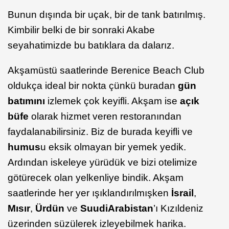
Bunun dışında bir uçak, bir de tank batırılmış.
Kimbilir belki de bir sonraki Akabe
seyahatimizde bu batıklara da dalarız.
Akşamüstü saatlerinde Berenice Beach Club
oldukça ideal bir nokta çünkü buradan
gün
batımını
izlemek çok keyifli. Akşam ise
açık
büfe
olarak hizmet veren restoranından
faydalanabilirsiniz. Biz de burada keyifli ve
humus
u eksik olmayan bir yemek yedik.
Ardından iskeleye yürüdük ve bizi otelimize
götürecek olan yelkenliye bindik. Akşam
saatlerinde her yer ışıklandırılmışken
İsrail
,
Mısır
,
Ürdün
ve
Suudi
Arabistan
’ı Kızıldeniz
üzerinden süzülerek izleyebilmek harika.