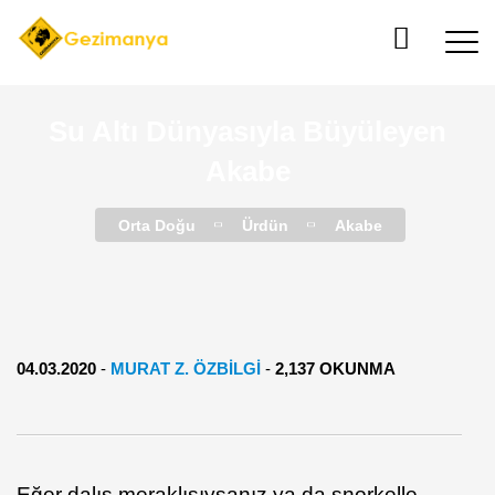
Su Altı Dünyasıyla Büyüleyen
Akabe
Orta Doğu
Ürdün
Akabe
04.03.2020
-
MURAT Z. ÖZBİLGİ
-
2,137 OKUNMA
Eğer dalış meraklısıysanız ya da şnorkelle