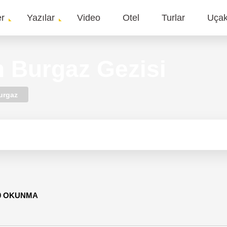
er
Yazılar
Video
Otel
Turlar
Uça
gation
n Burgaz Gezisi
urgaz
00 OKUNMA