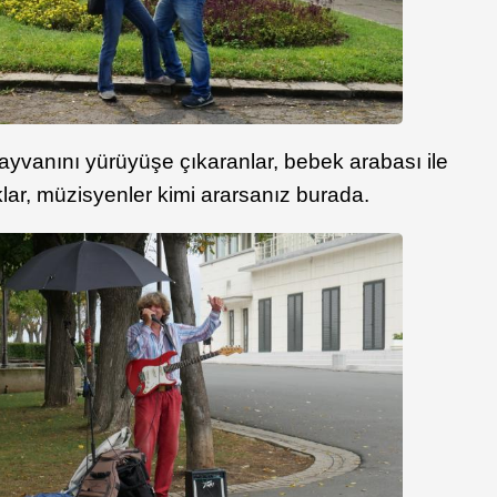
hayvanını yürüyüşe çıkaranlar, bebek arabası ile
lar, müzisyenler kimi ararsanız burada.