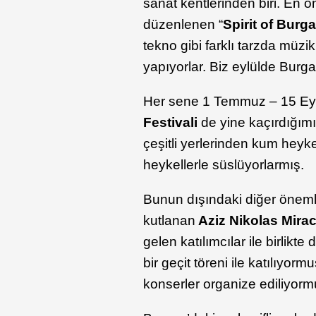
sanat kentlerinden biri. En ö
düzenlenen “
Spirit of Burg
tekno gibi farklı tarzda müz
yapıyorlar. Biz eylülde Burgaz
Her sene 1 Temmuz – 15 Eyl
Festivali
de yine kaçırdığımı
çeşitli yerlerinden kum heyke
heykellerle süslüyorlarmış.
Bunun dışındaki diğer önemli 
kutlanan
Aziz Nikolas Mira
gelen katılımcılar ile birlikt
bir geçit töreni ile katılıyor
konserler organize ediliyorm