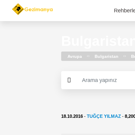
Rehberl
Main
navi
​Bulgarista
Avrupa
Bulgaristan
B
18.10.2016
-
TUĞÇE YILMAZ
-
8,2