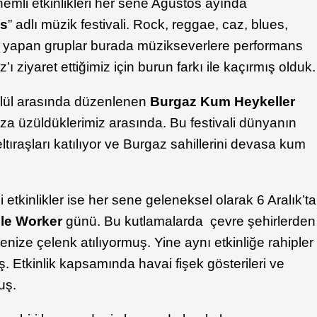
nemli etkinlikleri her sene Ağustos ayında
as
” adlı müzik festivali. Rock, reggae, caz, blues,
ik yapan gruplar burada müzikseverlere performans
’ı ziyaret ettiğimiz için burun farkı ile kaçırmış olduk.
ül arasında düzenlenen
Burgaz Kum Heykeller
za üzüldüklerimiz arasında. Bu festivali dünyanın
ltıraşları katılıyor ve Burgaz sahillerini devasa kum
etkinlikler ise her sene geleneksel olarak 6 Aralık’ta
cle Worker
günü. Bu kutlamalarda çevre şehirlerden
e denize çelenk atılıyormuş. Yine aynı etkinliğe rahipler
muş. Etkinlik kapsamında havai fişek gösterileri ve
uş.