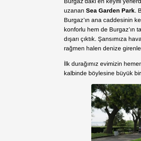
Burgaz’daki en keyifli yerle
uzanan
Sea Garden Park
. 
Burgaz’ın ana caddesinin kes
konforlu hem de Burgaz’ın t
dışarı çıktık. Şansımıza hav
rağmen halen denize girenler
İlk durağımız evimizin heme
kalbinde böylesine büyük bi