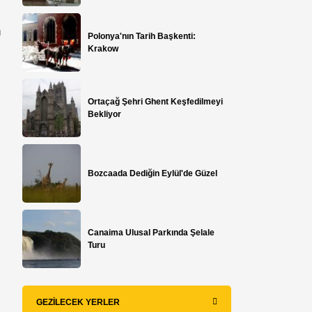
n
Polonya'nın Tarih Başkenti:
Krakow
l
Ortaçağ Şehri Ghent Keşfedilmeyi
Bekliyor
Bozcaada Dediğin Eylül'de Güzel
Canaima Ulusal Parkında Şelale
Turu
GEZILECEK YERLER