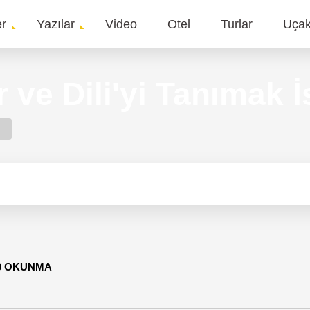
er
Yazılar
Video
Otel
Turlar
Uça
gation
ve Dili'yi Tanımak İ
40 OKUNMA