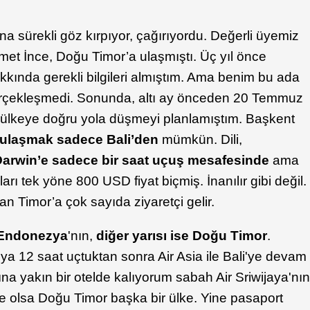
na sürekli göz kırpıyor, çağırıyordu. Değerli üyemiz
et İnce, Doğu Timor’a ulaşmıştı. Üç yıl önce
kında gerekli bilgileri almıştım. Ama benim bu ada
ü gerçekleşmedi. Sonunda, altı ay önceden 20 Temmuz
i ülkeye doğru yola düşmeyi planlamıştım. Başkent
 ulaşmak sadece Bali’den
mümkün. Dili,
arwin’e sadece bir saat uçuş mesafesinde
ama
arı tek yöne 800 USD fiyat biçmiş. İnanılır gibi değil.
n Timor’a çok sayıda ziyaretçi gelir.
 Endonezya
'nın,
diğer yarısı ise Doğu Timor
.
'ya 12 saat uçtuktan sonra Air Asia ile Bali'ye devam
na yakın bir otelde kalıyorum sabah Air Sriwijaya'nı
 de olsa Doğu Timor başka bir ülke. Yine pasaport