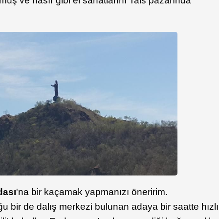
ümüş ve hasır gibi el sanatlarını Tais pazarında
ası
'na bir kaçamak yapmanızı öneririm.
 bir de dalış merkezi bulunan adaya bir saatte hızlı