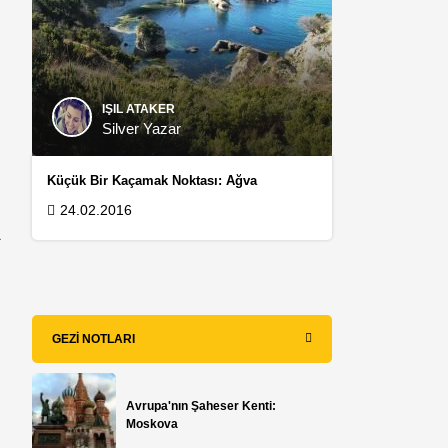
IŞIL ATAKER
Silver Yazar
Küçük Bir Kaçamak Noktası: Ağva
24.02.2016
a
GEZI NOTLARI
.
Avrupa'nın Şaheser Kenti:
Moskova