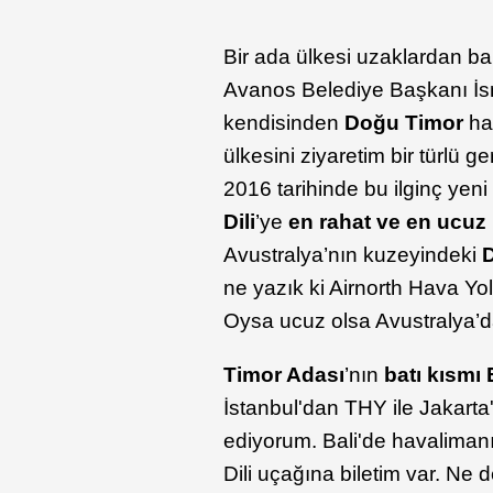
Bir ada ülkesi uzaklardan ba
Avanos Belediye Başkanı İsm
kendisinden
Doğu Timor
hak
ülkesini ziyaretim bir türl
2016 tarihinde bu ilginç yen
Dili
’ye
en rahat ve en ucuz
Avustralya’nın kuzeyindeki
D
ne yazık ki Airnorth Hava Yoll
Oysa ucuz olsa Avustralya’da
Timor Adası
’nın
batı kısmı
İstanbul'dan THY ile Jakarta
ediyorum. Bali'de havalimanı
Dili uçağına biletim var. Ne