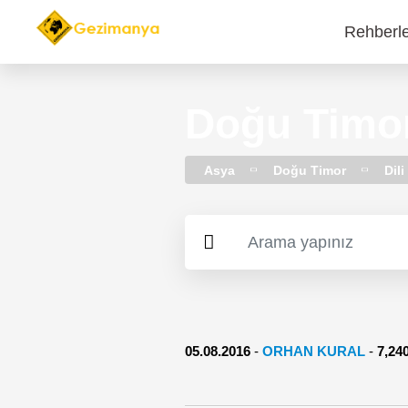
Rehberl
Main
navi
Doğu Timor 
Asya
Doğu Timor
Dili
05.08.2016
-
ORHAN KURAL
-
7,2