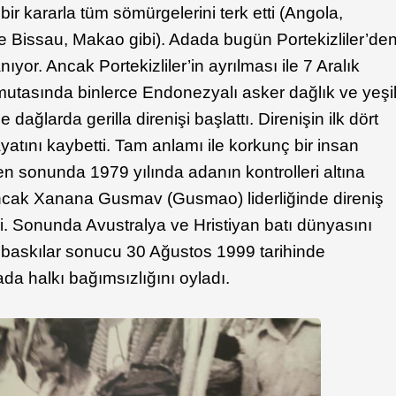
bir kararla tüm sömürgelerini terk etti (Angola,
Bissau, Makao gibi). Adada bugün Portekizliler’de
nıyor. Ancak Portekizliler’in ayrılması ile 7 Aralık
utasında binlerce Endonezyalı asker dağlık ve yeşi
e dağlarda gerilla direnişi başlattı. Direnişin ilk dört
yatını kaybetti. Tam anlamı ile korkunç bir insan
n sonunda 1979 yılında adanın kontrolleri altına
 Ancak Xanana Gusmav (Gusmao) liderliğinde direniş
di. Sonunda Avustralya ve Hristiyan batı dünyasını
k baskılar sonucu 30 Ağustos 1999 tarihinde
da halkı bağımsızlığını oyladı.