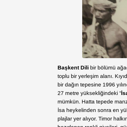
Başkent Dili
bir bölümü ağaç
toplu bir yerleşim alanı. Kı
bir dağın tepesine 1996 yılın
27 metre yüksekliğindeki “
İs
mümkün. Hatta tepede manzara
İsa heykelinden sonra en yü
plajlar yer alıyor. Timor halk