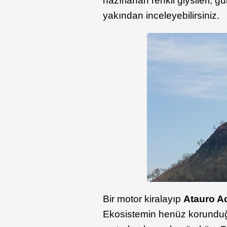
hazırlanan renkli giysileri, g
yakından inceleyebilirsiniz.
Bir motor kiralayıp
Atauro
Ad
Ekosistemin henüz korunduğu