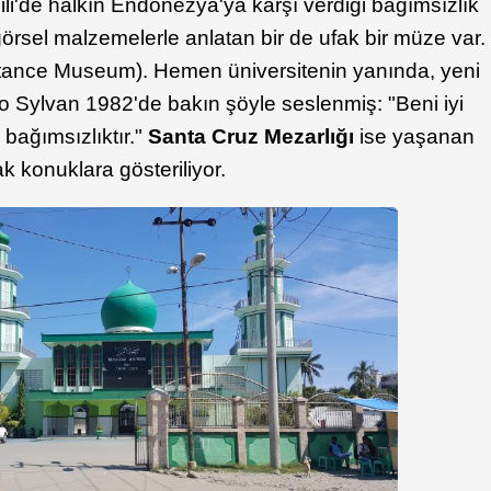
i'de halkın Endonezya'ya karşı verdiği bağımsızlık
görsel malzemelerle anlatan bir de ufak bir müze var.
stance Museum). Hemen üniversitenin yanında, yeni
o Sylvan 1982'de bakın şöyle seslenmiş: "Beni iyi
bağımsızlıktır."
Santa Cruz Mezarlığı
ise yaşanan
rak konuklara gösteriliyor.