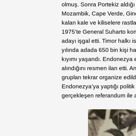
olmuş. Sonra Portekiz aldığı 
Mozambik, Cape Verde, Gine 
kalan kale ve kiliselere rastla
1975'te General Suharto kom
adayı işgal etti. Timor halkı is
yılında adada 650 bin kişi ha
kıyımı yaşandı. Endonezya e
alındığını resmen ilan etti.
grupları tekrar organize edil
Endonezya’ya yaptığı politi
gerçekleşen referandum ile a