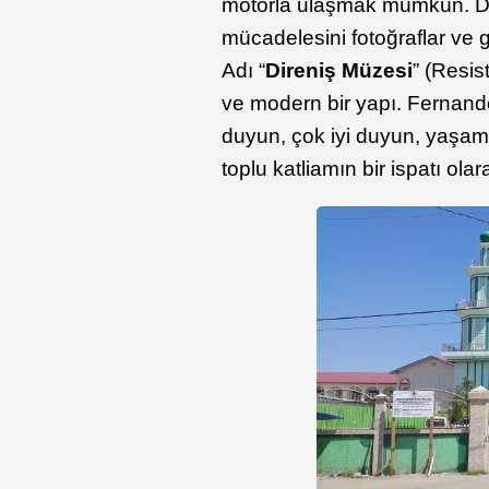
motorla ulaşmak mümkün. Dil
mücadelesini fotoğraflar ve 
Adı “
Direniş Müzesi
” (Resi
ve modern bir yapı. Fernand
duyun, çok iyi duyun, yaşam 
toplu katliamın bir ispatı ola