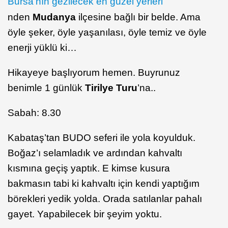
Bursa’nın gezilecek en güzel yerleri
nden
Mudanya
ilçesine bağlı bir belde. Ama
öyle şeker, öyle yaşanılası, öyle temiz ve öyle
enerji yüklü ki…
Hikayeye başlıyorum hemen. Buyrunuz
benimle 1 günlük
Tirilye Turu
’na..
Sabah: 8.30
Kabataş’tan BUDO seferi ile yola koyulduk.
Boğaz’ı selamladık ve ardından kahvaltı
kısmına geçiş yaptık. E kimse kusura
bakmasın tabi ki kahvaltı için kendi yaptığım
börekleri yedik yolda. Orada satılanlar pahalı
gayet. Yapabilecek bir şeyim yoktu.