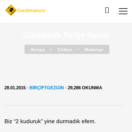
Günübirlik Tirilye Gezisi
Avrupa
Türkiye
Mudanya
28.01.2015
-
BIRÇIFTGEZGIN
-
29,286 OKUNMA
Biz “2 kuduruk” yine durmadık efem.