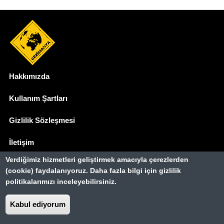
Hakkımızda
Dipnot
Kullanım Şartları
Gizlilik Sözleşmesi
İletişim
Verdiğimiz hizmetleri geliştirmek amacıyla çerezlerden
Basında Biz
(cookie) faydalanıyoruz. Daha fazla bilgi için gizlilik
politikalarımızı inceleyebilirsiniz.
Gezimanya Turizm, TÜRSAB'a kayıtlı bir
seyahat acentasıdır.
Kabul ediyorum
Belge no: A-8307