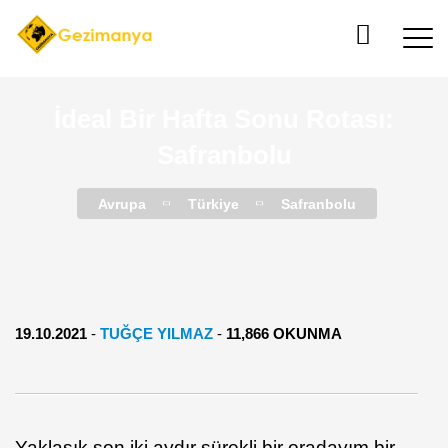
İdeal Bir Hafta Sonu Rotası:
Safranbolu
Avrupa
Türkiye
Safranbolu
19.10.2021
-
TUĞÇE YILMAZ
-
11,866 OKUNMA
Yaklaşık son iki aydır sürekli bir oradayım bir