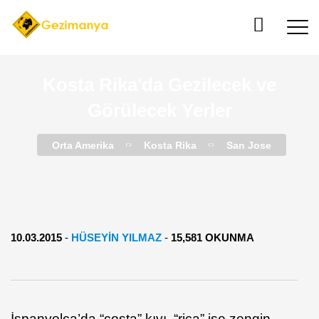
Kosta Rika'da Gezilecek ve
Görülecek Yerler
Orta Amerika
Kosta Rika
San Jose
10.03.2015
-
HÜSEYİN YILMAZ
-
15,581 OKUNMA
İspanyolca’da “costa” kıyı, “rica” ise zengin