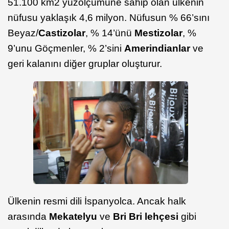
51.100 km2 yüzölçümüne sahip olan ülkenin
nüfusu yaklaşık 4,6 milyon. Nüfusun % 66’sını
Beyaz/
Castizolar
, % 14’ünü
Mestizolar
, %
9’unu Göçmenler, % 2’sini
Amerindianlar
ve
geri kalanını diğer gruplar oluşturur.
Ülkenin resmi dili İspanyolca. Ancak halk
arasında
Mekatelyu
ve
Bri Bri lehçesi
gibi