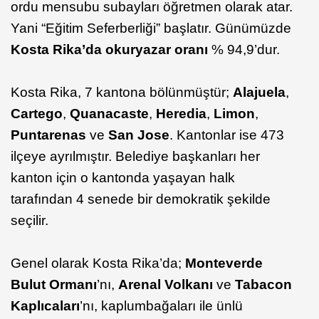
ordu mensubu subayları öğretmen olarak atar.
Yani “Eğitim Seferberliği” başlatır. Günümüzde
Kosta Rika’da okuryazar oranı
% 94,9’dur.
Kosta Rika, 7 kantona bölünmüştür;
Alajuela
,
Cartego
,
Quanacaste
,
Heredia
,
Limon
,
Puntarenas
ve
San Jose
. Kantonlar ise 473
ilçeye ayrılmıştır. Belediye başkanları her
kanton için o kantonda yaşayan halk
tarafından 4 senede bir demokratik şekilde
seçilir.
Genel olarak Kosta Rika’da;
Monteverde
Bulut Ormanı
’nı,
Arenal Volkanı
ve
Tabacon
Kaplıcaları
’nı, kaplumbağaları ile ünlü