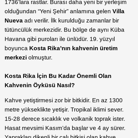
1736’lara rastlar. Burası daha yeni bir yerleşim
olduğundan “Yeni Şehir” anlamına gelen
Villa
Nueva
adı verilir. İlk kurulduğu zamanlar bir
tütüncülük merkezidir. Bu bölge de aynı Küba
Havana gibi puroları ile ünlüdür. 19. yüzyıl
boyunca
Kosta Rika’nın kahvenin üretim
merkezi
olmuştur.
Kosta Rika İçin Bu Kadar Önemli Olan
Kahvenin Öyküsü Nasıl?
Kahve yetiştirmesi zor bir bitkidir. En az 1300
metre yükseklikte yetişir. Tropikal iklimi sever.
15-28 derece sıcaklık ve volkanik toprak ister.
Hasat mevsimi Kasım’da başlar ve 4 ay sürer.
Yaprakları dikenli bir çalı bitkisi olan kahve