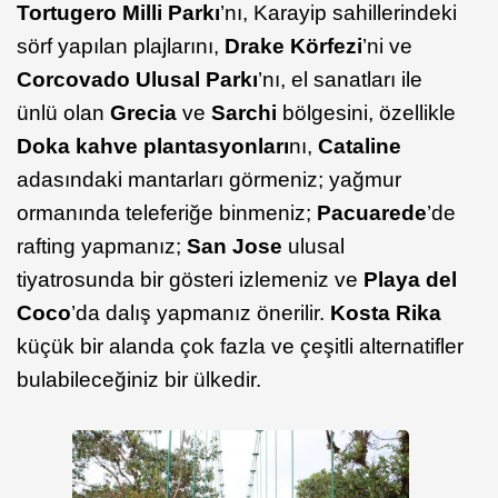
Tortugero Milli Parkı
’nı, Karayip sahillerindeki
sörf yapılan plajlarını,
Drake Körfezi
’ni ve
Corcovado Ulusal Parkı
’nı, el sanatları ile
ünlü olan
Grecia
ve
Sarchi
bölgesini, özellikle
Doka kahve plantasyonları
nı,
Cataline
adasındaki mantarları görmeniz; yağmur
ormanında teleferiğe binmeniz;
Pacuarede
’de
rafting yapmanız;
San Jose
ulusal
tiyatrosunda bir gösteri izlemeniz ve
Playa del
Coco
’da dalış yapmanız önerilir.
Kosta Rika
küçük bir alanda çok fazla ve çeşitli alternatifler
bulabileceğiniz bir ülkedir.