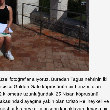
üzel fotoğraflar alıyoruz. Buradan Tagus nehrinin iki
rancisco Golden Gate köprüsünün bir benzeri olan
,2 kilometre uzunluğundaki 25 Nisan köprüsünü
akasındaki ayağına yakın olan Cristo Rei heykeli ve
 meşhur İsa heykeli gibi şehri kucaklayan devasa bir