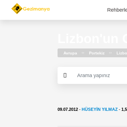
Rehberl
Main
navi
Lizbon'un 
Avrupa
Portekiz
Lizb
09.07.2012
-
HÜSEYİN YILMAZ
-
1,