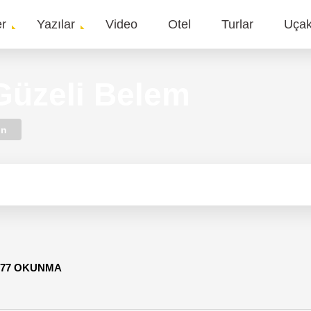
er
Yazılar
Video
Otel
Turlar
Uça
gation
Güzeli Belem
on
577 OKUNMA