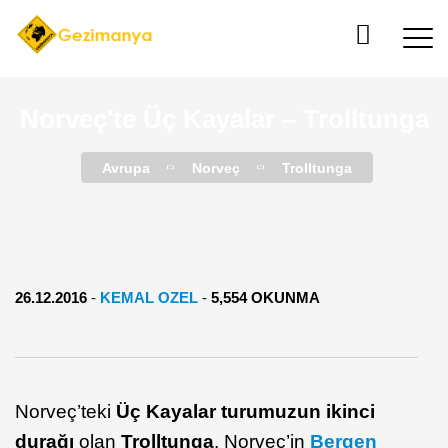
Norveç'te Üç Kayalar – Trolltunga
Avrupa
Norveç
Trolltunga
26.12.2016
-
KEMAL OZEL
-
5,554 OKUNMA
Norveç’teki
Üç Kayalar turumuzun ikinci
durağı
olan
Trolltunga
, Norveç’in
Bergen