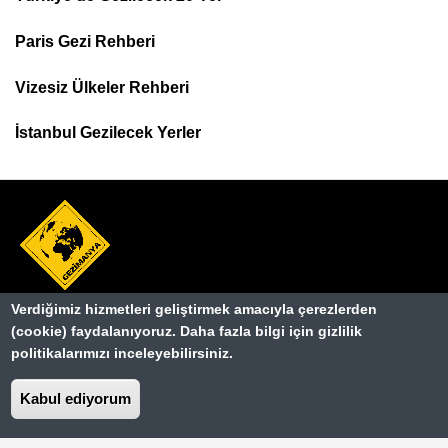
Footer
Paris Gezi Rehberi
Top
Menu
Vizesiz Ülkeler Rehberi
İstanbul Gezilecek Yerler
Verdiğimiz hizmetleri geliştirmek amacıyla çerezlerden
Hakkımızda
Dipnot
(cookie) faydalanıyoruz. Daha fazla bilgi için gizlilik
politikalarımızı inceleyebilirsiniz.
Kullanım Şartları
Kabul ediyorum
Gizlilik Sözleşmesi
İletişim