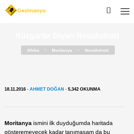
Rüzgarlar Diyarı Nouakchott
Afrika
Moritanya
Nouakchott
18.11.2016
-
AHMET DOĞAN
-
5,342 OKUNMA
Moritanya
ismini ilk duyduğumda haritada
gösteremeyecek kadar tanımasam da bu