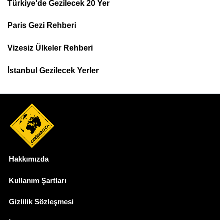
Türkiye'de Gezilecek 20 Yer
Footer
Paris Gezi Rehberi
Top
Menu
Vizesiz Ülkeler Rehberi
İstanbul Gezilecek Yerler
Hakkımızda
Dipnot
Kullanım Şartları
Gizlilik Sözleşmesi