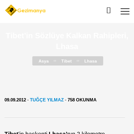
Tibet'in Sözlüye Kalkan Rahipleri,
Lhasa
Asya
Tibet
Lhasa
09.09.2012
-
TUĞÇE YILMAZ
-
758 OKUNMA
Tibet
’in başkenti
Lhasa’
nın 2 kilometre