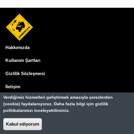
Hakkımızda
Dipnot
Kullanım Şartları
Gizlilik Sözleşmesi
İletişim
Verdiğimiz hizmetleri geliştirmek amacıyla çerezlerden
Basında Biz
(cookie) faydalanıyoruz. Daha fazla bilgi için gizlilik
politikalarımızı inceleyebilirsiniz.
Gezimanya Turizm, TÜRSAB'a kayıtlı bir
seyahat acentasıdır.
Belge no: A-8307
Kabul ediyorum