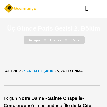
Üç Günde Paris Gezisi 2. Bölüm
Avrupa
Fransa
Paris
04.01.2017
-
SANEM COŞKUN
-
5,682 OKUNMA
İlk gün
Notre Dame - Sainte Chapelle-
Conciergerie'
nin bulunduğu
Île de la Cité