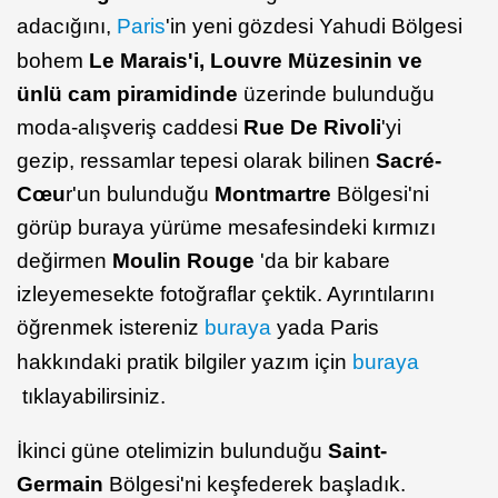
adacığını,
Paris
'in yeni gözdesi Yahudi Bölgesi
bohem
Le Marais'i, Louvre Müzesinin ve
ünlü cam piramidinde
üzerinde bulunduğu
moda-alışveriş caddesi
Rue De Rivoli
'yi
gezip,
ressamlar tepesi olarak bilinen
Sacré-
Cœu
r'un bulunduğu
Montmartre
Bölgesi'ni
görüp buraya yürüme mesafesindeki kırmızı
değirmen
Moulin Rouge
'da bir kabare
izleyemesekte fotoğraflar çektik. Ayrıntılarını
öğrenmek istereniz
buraya
yada Paris
hakkındaki pratik bilgiler yazım için
buraya
tıklayabilirsiniz.
İkinci güne otelimizin bulunduğu
Saint-
Germain
Bölgesi'ni keşfederek başladık.