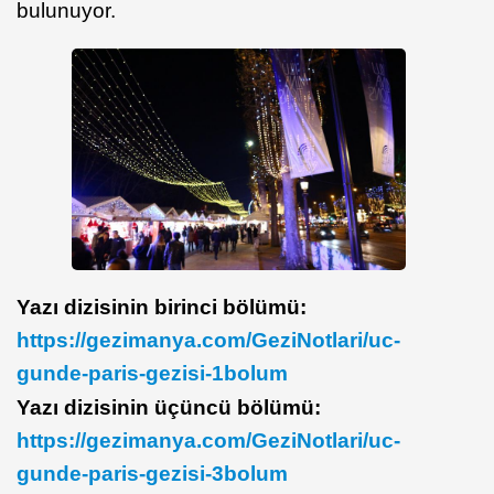
bulunuyor.
Yazı dizisinin birinci bölümü:
https://gezimanya.com/GeziNotlari/uc-
gunde-paris-gezisi-1bolum
Yazı dizisinin üçüncü bölümü:
https://gezimanya.com/GeziNotlari/uc-
gunde-paris-gezisi-3bolum