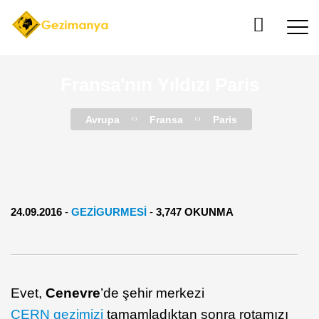
Fransa'nın Yıldızı Paris
Avrupa
Fransa
Paris
24.09.2016
-
GEZIGURMESI
-
3,747 OKUNMA
Evet,
Cenevre
’de şehir merkezi
CERN gezimizi
tamamladıktan sonra rotamızı