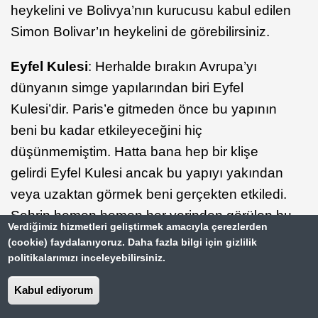
heykelini ve Bolivya’nın kurucusu kabul edilen
Simon Bolivar’ın heykelini de görebilirsiniz.
Eyfel Kulesi
: Herhalde bırakın Avrupa’yı
dünyanın simge yapılarından biri Eyfel
Kulesi’dir. Paris’e gitmeden önce bu yapının
beni bu kadar etkileyeceğini hiç
düşünmemiştim. Hatta bana hep bir klişe
gelirdi Eyfel Kulesi ancak bu yapıyı yakından
veya uzaktan görmek beni gerçekten etkiledi.
Şehrin hemen hemen her yerinden görülen bu
Verdiğimiz hizmetleri geliştirmek amacıyla çerezlerden
etkileyici yapı aslında ihtilalin 100. yılında
(cookie) faydalanıyoruz. Daha fazla bilgi için gizlilik
Paris’te düzenlenecek dünya fuarı için Gustav
politikalarımızı inceleyebilirsiniz.
Eyfel tarafından giriş kapısı olarak tasarlanmış.
Kabul ediyorum
Yapı 26 ay gibi kısa bir sürede 18 bin büyük