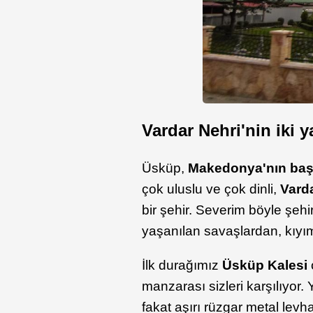
Vardar Nehri'nin iki 
Üsküp,
Makedonya'nın baş
çok uluslu ve çok dinli,
Vard
bir şehir. Severim böyle şehir
yaşanılan savaşlardan, kıyım
İlk durağımız
Üsküp Kalesi
manzarası sizleri karşılıyo
fakat aşırı rüzgar metal levh