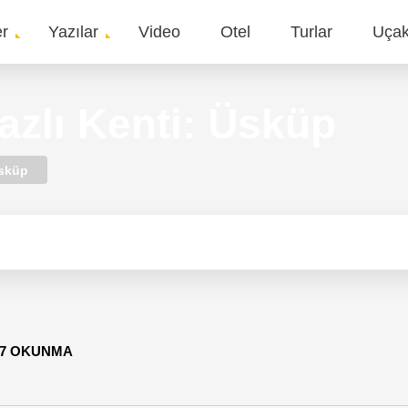
er
Yazılar
Video
Otel
Turlar
Uça
gation
azlı Kenti: Üsküp
sküp
27 OKUNMA