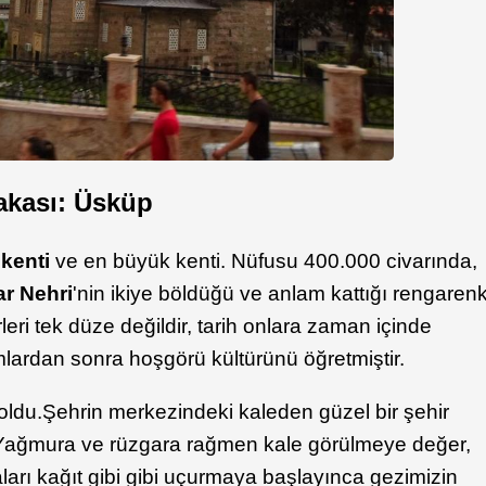
yakası: Üsküp
kenti
ve en büyük kenti. Nüfusu 400.000 civarında,
ar Nehri
'nin ikiye böldüğü ve anlam kattığı rengaren
leri tek düze değildir, tarih onlara zaman içinde
lardan sonra hoşgörü kültürünü öğretmiştir.
oldu.Şehrin merkezindeki kaleden güzel bir şehir
r. Yağmura ve rüzgara rağmen kale görülmeye değer,
aları kağıt gibi gibi uçurmaya başlayınca gezimizin