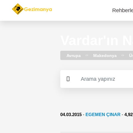
Rehberl
Main
navi
Vardar'ın N
Avrupa
Makedonya
Ü
04.03.2015
-
EGEMEN ÇINAR
-
4,9