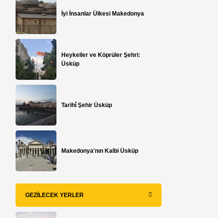
İyi İnsanlar Ülkesi Makedonya
Heykeller ve Köprüler Şehri:
Üsküp
Tarihî Şehir Üsküp
Makedonya'nın Kalbi Üsküp
GEZILECEK YERLER