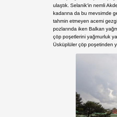
ulaştık. Selanik'in nemli Ak
kadarına da bu mevsimde ger
tahmin etmeyen acemi gezgi
pozlarında iken Balkan yağmu
çöp poşetlerini yağmurluk y
Üsküplüler çöp poşetinden y