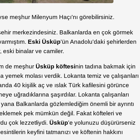
se meşhur Milenyum Haçı'nı görebilirsiniz.
 şehir merkezindesiniz. Balkanlarda en çok görmek
 varmıştım.
Eski Üsküp
'ün Anadolu'daki şehirlerden
, eski binalar ve camiler.
em de meşhur
Üsküp köftesi
nin tadına bakmak için
a yemek molası verdik. Lokanta temiz ve çalışanları
anda 40 kişilik aç ve ıslak Türk kafilesini görünce
neye uğradıklarına şaşırdılar. Lokanta çalışanları
r yana Balkanlarda gözlemlediğim önemli bir ayrıntı
beklemek pek mümkün değil. Fakat köfteleri ve
du çok lezzetliydi.
Üsküp
'e yolunuzu düşürürseniz
intilerin keyfini tatmanızı ve köftenin hakkını