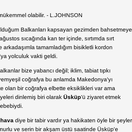
 mükemmel olabilir. - L.JOHNSON
 olduğum Balkanları kapsayan gezimden bahsetmey
ğustos sıcağında kan ter içinde, sırtımda sırt
te arkadaşımla tamamladığım bisikletli kordon
'ya yolculuk vakti geldi.
nlar bize yabancı değil; iklim, tabiat tıpkı
, yemyeşil coğrafya bu anlamda Makedonya'yı
e olan bir coğrafya elbette eksiklikleri var ama
ayeleri dinlemiş biri olarak
Üsküp
'ü ziyaret etmek
sebebiydi.
 hava
diye bir tabir vardır ya hakikaten öyle bir şeyle
urlu ve serin bir akşam üstü saatinde Üsküp'e