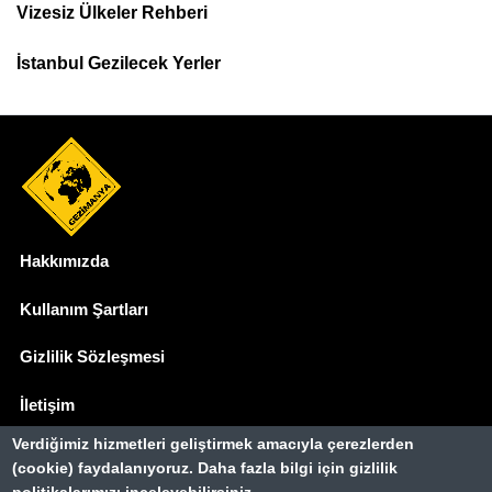
Menu
Vizesiz Ülkeler Rehberi
İstanbul Gezilecek Yerler
Hakkımızda
Dipnot
Kullanım Şartları
Gizlilik Sözleşmesi
İletişim
Verdiğimiz hizmetleri geliştirmek amacıyla çerezlerden
Basında Biz
(cookie) faydalanıyoruz. Daha fazla bilgi için gizlilik