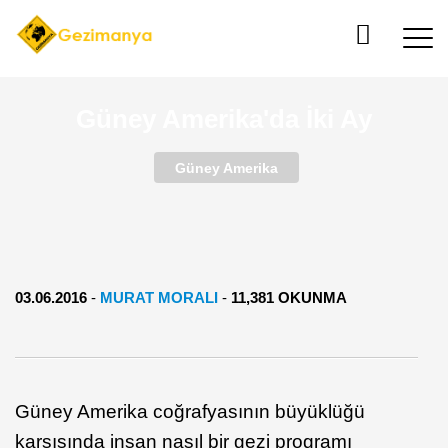
Güney Amerika'da İki Ay
Güney Amerika
03.06.2016
-
MURAT MORALI
-
11,381 OKUNMA
Güney Amerika coğrafyasının büyüklüğü
karşısında insan nasıl bir gezi programı