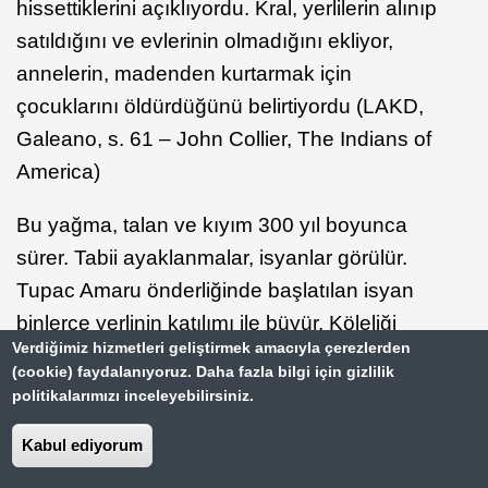
hissettiklerini açıklıyordu. Kral, yerlilerin alınıp
satıldığını ve evlerinin olmadığını ekliyor,
annelerin, madenden kurtarmak için
çocuklarını öldürdüğünü belirtiyordu (LAKD,
Galeano, s. 61 – John Collier, The Indians of
America)
Bu yağma, talan ve kıyım 300 yıl boyunca
sürer. Tabii ayaklanmalar, isyanlar görülür.
Tupac Amaru önderliğinde başlatılan isyan
binlerce yerlinin katılımı ile büyür. Köleliği
Verdiğimiz hizmetleri geliştirmek amacıyla çerezlerden
yasakladığını ilan eder Tupac Amaru. 1781’de
(cookie) faydalanıyoruz. Daha fazla bilgi için gizlilik
(şu anda Peru sınırları içindeki) Cuzco’yu
politikalarımızı inceleyebilirsiniz.
kuşatır. Giderek önemli hale gelen bu
Kabul ediyorum
ayaklanma, en yakın adamının Tupac
Amaru’yu ihbar etmesi nedeniyle yakalanıp