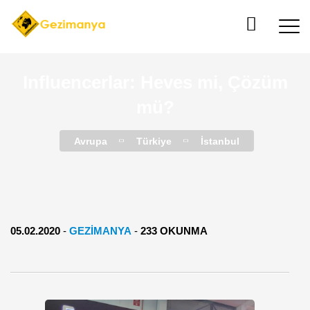
Influencerlar: Heves mi, Çözüm
mü?
Avrupa
Türkiye
İstanbul
05.02.2020
-
GEZIMANYA
-
233 OKUNMA