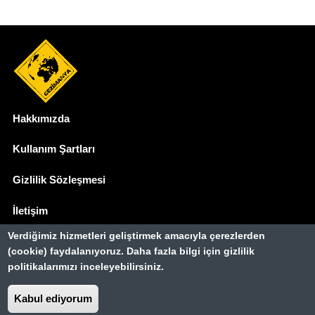
Hakkımızda
Dipnot
Kullanım Şartları
Gizlilik Sözleşmesi
İletişim
Verdiğimiz hizmetleri geliştirmek amacıyla çerezlerden
Basında Biz
(cookie) faydalanıyoruz. Daha fazla bilgi için gizlilik
politikalarımızı inceleyebilirsiniz.
Gezimanya Turizm, TÜRSAB'a kayıtlı bir
seyahat acentasıdır.
Belge no: A-8307
Kabul ediyorum