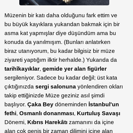
Müzenin bir katı daha olduğunu fark ettim ve
bu büyük kayıklara yukarıdan bakmak için bir
asma kat yapmışlar diye düşündüm ama bu
konuda da yanılmışım. (Bunları anlatırken
biraz utanıyorum, bu kadar bilgisiz bir müze
ziyareti yaptığım ilktir herhalde.) Yukarıda da
tarihî
kayıklar
,
gemide yer alan figürler
sergileniyor. Sadece bu kadar değil; üst kata
çıktığınızda
sergi salonuna
yönlendiren okları
takip ettiğinizde Müze geziniz asıl şimdi
başlıyor.
Çaka Bey
döneminden
İstanbul'un
fethi
,
Osmanlı donanması
,
Kurtuluş Savaşı
Dönemi,
Kıbrıs Harekâtı
zamanını da içine
alan çok geniş bir zaman dilimini içine alan