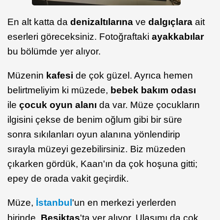
En alt katta da
denizaltılarına
ve
dalgıçlara
ait
eserleri göreceksiniz. Fotoğraftaki
ayakkabılar
bu bölümde yer alıyor.
Müzenin
kafesi
de çok güzel. Ayrıca hemen
belirtmeliyim ki müzede,
bebek bakım odası
ile
çocuk oyun alanı
da var. Müze çocukların
ilgisini çekse de benim oğlum gibi bir süre
sonra sıkılanları oyun alanına yönlendirip
sırayla müzeyi gezebilirsiniz. Biz müzeden
çıkarken gördük, Kaan'ın da çok hoşuna gitti;
epey de orada vakit geçirdik.
Müze,
İstanbul
'un en merkezi yerlerden
birinde,
Beşiktaş
'ta yer alıyor. Ulaşımı da çok