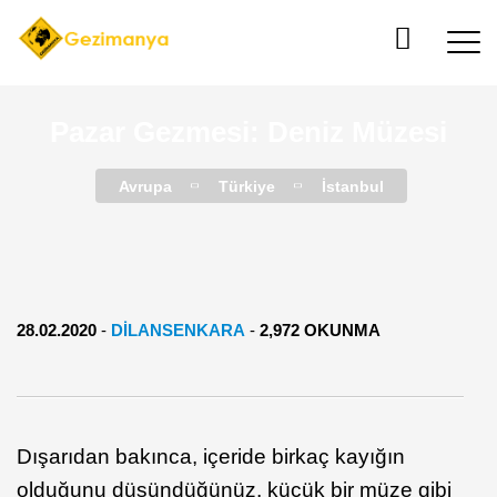
Pazar Gezmesi: Deniz Müzesi
Avrupa
Türkiye
İstanbul
28.02.2020
-
DILANSENKARA
-
2,972 OKUNMA
Dışarıdan bakınca, içeride birkaç kayığın
olduğunu düşündüğünüz, küçük bir müze gibi