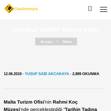
İstanbul Tarihin Tadına Baktı
Avrupa
Malta
12.06.2019
-
YUSUF SAID AKCAKAYA
-
2,889 OKUNMA
Malta Turizm Ofisi
’nin
Rahmi Koç
Müzesi
’nde gerçekleştirdiği “
Tarihin Tadına