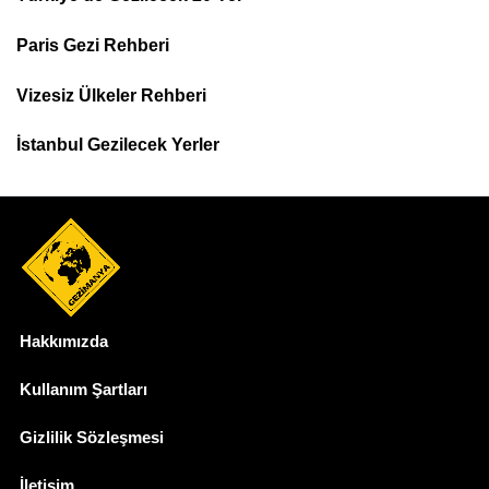
Footer
Paris Gezi Rehberi
Top
Menu
Vizesiz Ülkeler Rehberi
İstanbul Gezilecek Yerler
Hakkımızda
Dipnot
Kullanım Şartları
Gizlilik Sözleşmesi
İletişim