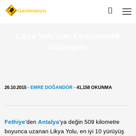
Likya Yolu'nun Kartpostallık
Güzergâhı
26.10.2015
-
EMRE DOĞANDOR
-
41,158 OKUNMA
Fethiye
’den
Antalya
’ya değin 509 kilometre
boyunca uzanan Likya Yolu, en iyi 10 yürüyüş