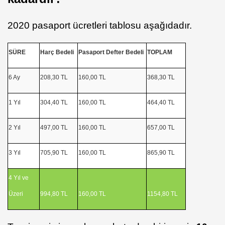
2020 pasaport ücretleri tablosu aşağıdadır.
SÜRE
Harç Bedeli
Pasaport Defter Bedeli
TOPLAM
6 Ay
208,30 TL
160,00 TL
368,30 TL
1 Yıl
304,40 TL
160,00 TL
464,40 TL
2 Yıl
497,00 TL
160,00 TL
657,00 TL
3 Yıl
705,90 TL
160,00 TL
865,90 TL
4 Yıl ve
Üzeri
994,80 TL
160,00 TL
1154,80 TL