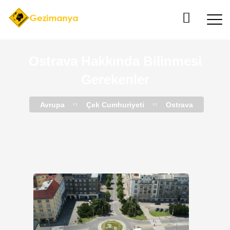
Ostrava Hakkında Bilinmesi
Gerekenler
Avrupa
Çek Cumhuriyeti
Ostrava