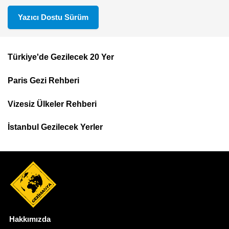
Yazıcı Dostu Sürüm
Türkiye'de Gezilecek 20 Yer
Footer
Paris Gezi Rehberi
Top
Menu
Vizesiz Ülkeler Rehberi
İstanbul Gezilecek Yerler
Hakkımızda
Dipnot