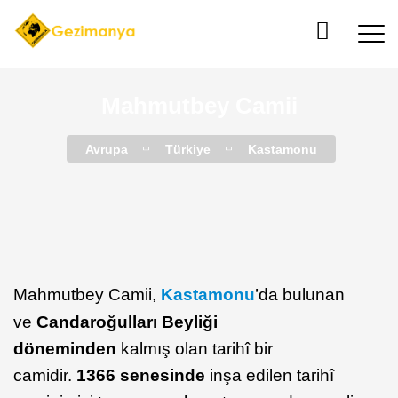
Mahmutbey Camii
Avrupa
Türkiye
Kastamonu
Mahmutbey Camii,
Kastamonu
’da bulunan
ve
Candaroğulları Beyliği
döneminden
kalmış olan tarihî bir
camidir.
1366 senesinde
inşa edilen tarihî