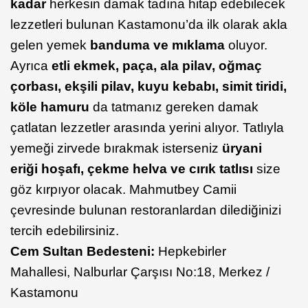
kadar
herkesin damak tadına hitap edebilecek
lezzetleri bulunan Kastamonu’da ilk olarak akla
gelen yemek
banduma ve mıklama
oluyor.
Ayrıca
etli ekmek, paça, ala pilav, oğmaç
çorbası, ekşili pilav, kuyu kebabı, simit tiridi,
köle hamuru
da tatmanız gereken damak
çatlatan lezzetler arasında yerini alıyor. Tatlıyla
yemeği zirvede bırakmak isterseniz
üryani
eriği hoşafı, çekme helva ve cırık tatlısı
size
göz kırpıyor olacak. Mahmutbey Camii
çevresinde bulunan restoranlardan dilediğinizi
tercih edebilirsiniz.
Cem Sultan Bedesteni:
Hepkebirler
Mahallesi, Nalburlar Çarşısı No:18, Merkez /
Kastamonu