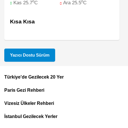
o
o
Kas 25.7
C
Ara 25.5
C
Kısa Kısa
Yazıcı Dostu Sürüm
Türkiye'de Gezilecek 20 Yer
Footer
Paris Gezi Rehberi
Top
Menu
Vizesiz Ülkeler Rehberi
İstanbul Gezilecek Yerler