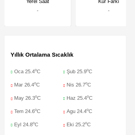
Yerel Saat
Kur Farkı
-
-
Yıllık Ortalama Sıcaklık
o
o
Oca 25.4
C
Şub 25.9
C
o
o
Mar 26.4
C
Nis 26.7
C
o
o
May 26.3
C
Haz 25.4
C
o
o
Tem 24.6
C
Agu 24.4
C
o
o
Eyl 24.8
C
Eki 25.2
C