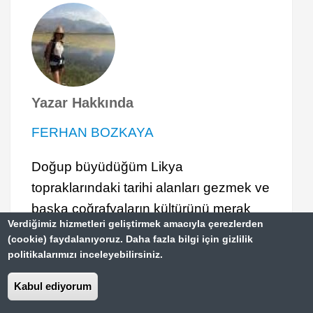
Yazar Hakkında
FERHAN BOZKAYA
Doğup büyüdüğüm Likya
topraklarındaki tarihi alanları gezmek ve
başka coğrafyaların kültürünü merak
Verdiğimiz hizmetleri geliştirmek amacıyla çerezlerden
etmekte atıldı ilk tohumlar.Üniversite
(cookie) faydalanıyoruz. Daha fazla bilgi için gizlilik
yıllarında başlayan Türkiye gezilerimin
politikalarımızı inceleyebilirsiniz.
ardından, Antalya
Kabul ediyorum
Belgrad Gezi Yazısı