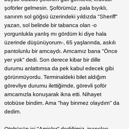
şoförler gelmesin. Şoförümüz, pala bıyıklı,
sanırım sol göğsü üzerindeki yıldızda "Sheriff"
yazan, sol belinde bir tabanca olan -o
yorgunlukla yanlış mı gördüm ki diye hala
üzerinde düşünüyorum-, 65 yaşlarında, askılı
pantolunlu bir amcaydı. Amcamız bana "Önce
yer yok" dedi. Son derece kibar bir dille
durumu anlattımsa da pek kabul edecek gibi
görünmüyordu. Terminaldeki bilet aldığım
görevliye durumu ilettiğimde, görevli şoför
amcamızla konuşarak ikna etti. Nihayet
otobüse bindim. Ama "hay binmez olaydım" da
dedim.
Otobüsün içi "Amişler" dediğimiz, inançları