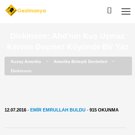
Dickinson: Abd'nin Kuş Uçmaz
Kervan Geçmez Köyünde Bir Yaz
Kuzey Amerika
Amerika Birleşik Devletleri
Dickinson
12.07.2016
-
EMIR EMRULLAH BULDU
-
915 OKUNMA