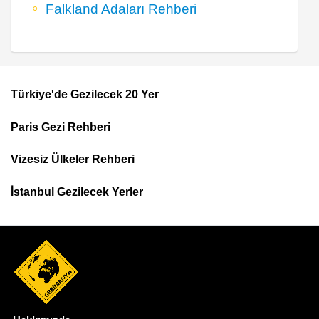
Falkland Adaları Rehberi
Türkiye'de Gezilecek 20 Yer
Footer
Paris Gezi Rehberi
Top
Menu
Vizesiz Ülkeler Rehberi
İstanbul Gezilecek Yerler