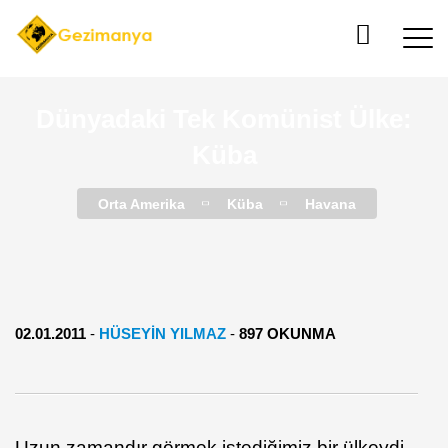
Dünyadaki Tek Komünist Ülke:
Küba
Orta Amerika
Küba
Havana
02.01.2011
-
HÜSEYİN YILMAZ
-
897 OKUNMA
Uzun zamandır görmek istediğimiz bir ülkeydi