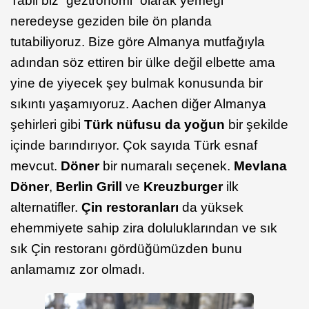
Tabii biz “geztronomi” olarak yemeği
neredeyse geziden bile ön planda
tutabiliyoruz. Bize göre Almanya mutfağıyla
adından söz ettiren bir ülke değil elbette ama
yine de yiyecek şey bulmak konusunda bir
sıkıntı yaşamıyoruz. Aachen diğer Almanya
şehirleri gibi
Türk nüfusu da yoğun
bir şekilde
içinde barındırıyor. Çok sayıda Türk esnaf
mevcut.
Döner
bir numaralı seçenek.
Mevlana
Döner
,
Berlin Grill
ve
Kreuzburger
ilk
alternatifler.
Çin restoranları
da yüksek
ehemmiyete sahip zira doluluklarından ve sık
sık Çin restoranı gördüğümüzden bunu
anlamamız zor olmadı.