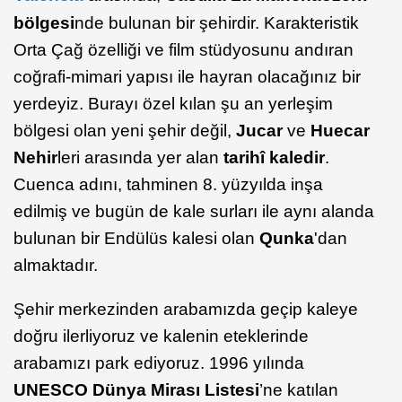
bölgesi
nde bulunan bir şehirdir. Karakteristik
Orta Çağ özelliği ve film stüdyosunu andıran
coğrafi-mimari yapısı ile hayran olacağınız bir
yerdeyiz. Burayı özel kılan şu an yerleşim
bölgesi olan yeni şehir değil,
Jucar
ve
Huecar
Nehir
leri arasında yer alan
tarihî kaledir
.
Cuenca adını, tahminen 8. yüzyılda inşa
edilmiş ve bugün de kale surları ile aynı alanda
bulunan bir Endülüs kalesi olan
Qunka
'dan
almaktadır.
Şehir merkezinden arabamızda geçip kaleye
doğru ilerliyoruz ve kalenin eteklerinde
arabamızı park ediyoruz. 1996 yılında
UNESCO Dünya Mirası Listesi
’ne katılan