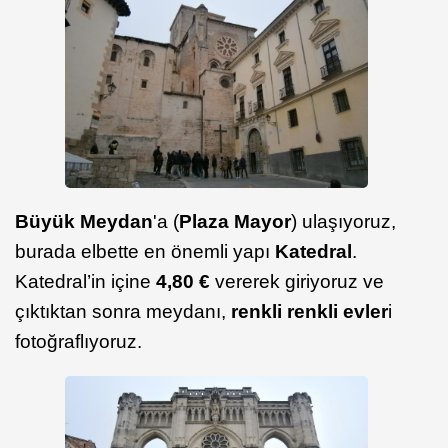
Büyük Meydan
'a (
Plaza Mayor
) ulaşıyoruz,
burada elbette en önemli yapı
Katedral
.
Katedral’in içine
4,80 €
vererek giriyoruz ve
çıktıktan sonra meydanı,
renkli renkli evler
i
fotoğraflıyoruz.