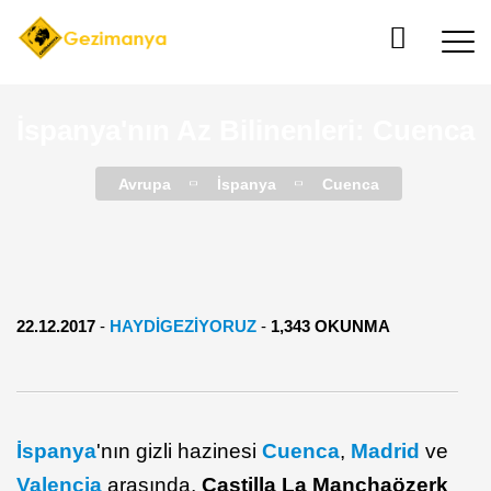
İspanya'nın Az Bilinenleri: Cuenca
Avrupa
İspanya
Cuenca
22.12.2017
-
HAYDIGEZIYORUZ
-
1,343 OKUNMA
İspanya
'nın gizli hazinesi
Cuenca
,
Madrid
ve
Valencia
arasında,
Castilla La Mancha
özerk