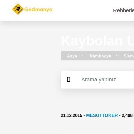
Rehberl
Main
navi
Kaybolan U
Asya
Kamboçya
Siem
21.12.2015
-
MESUTTOKER
-
2,48