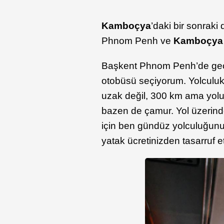
Kamboçya
’daki bir sonrak
Phnom Penh ve
Kamboçya 
Başkent Phnom Penh’de geç
otobüsü seçiyorum. Yolculuk 6
uzak değil, 300 km ama yolu
bazen de çamur. Yol üzerinde
için ben gündüz yolculuğun
yatak ücretinizden tasarruf et