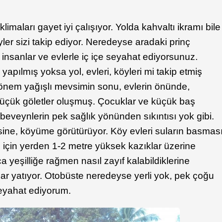
imaları gayet iyi çalışıyor. Yolda kahvaltı ikramı bile
ler sizi takip ediyor. Neredeyse aradaki prinç
 insanlar ve evlerle iç içe seyahat ediyorsunuz.
 yapılmış yoksa yol, evleri, köyleri mi takip etmiş
nem yağışlı mevsimin sonu, evlerin önünde,
u küçük göletler oluşmuş. Çocuklar ve küçük baş
ebeveynlerin pek sağlık yönünden sıkıntısı yok gibi.
sine, köyüme görütürüyor. Köy evleri suların basmas
 için yerden 1-2 metre yüksek kazıklar üzerine
nca yeşilliğe rağmen nasıl zayıf kalabildiklerine
ar yatıyor. Otobüste neredeyse yerli yok, pek çoğu
seyahat ediyorum.