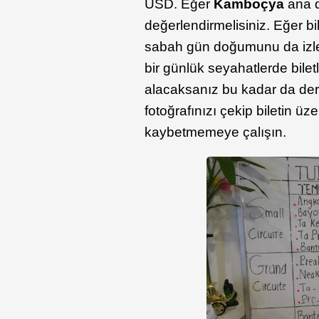
USD. Eğer
Kamboçya
ana d
değerlendirmelisiniz. Eğer b
sabah gün doğumunu da izle
bir günlük seyahatlerde bile
alacaksanız bu kadar da dert 
fotoğrafınızı çekip biletin üz
kaybetmemeye çalışın.