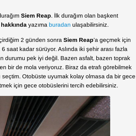
i durağım
Siem Reap
. İlk durağım olan başkent
hakkında
yazıma
buradan
ulaşabilirsiniz.
irdiğim 2 günden sonra
Siem Reap
’a geçmek için
 saat kadar sürüyor. Aslında iki şehir arası fazla
n durumu pek iyi değil. Bazen asfalt, bazen toprak
n bir de mola veriyoruz. Biraz da etrafı görebilmek
u seçtim. Otobüste uyumak kolay olmasa da bir gece
mek için gece otobüslerini tercih edebilirsiniz.