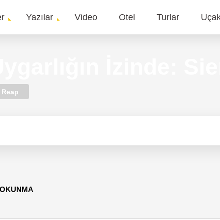
er
Yazılar
Video
Otel
Turlar
Uça
gation
ygarlığın İzinde: S
 Reap
8 OKUNMA