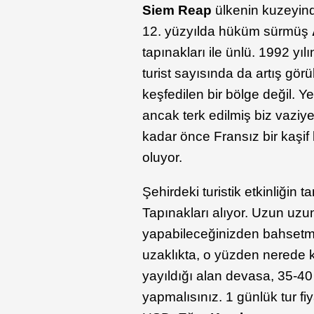
Siem Reap
ülkenin kuzeyind
12. yüzyılda hüküm sürmüş
tapınakları ile ünlü. 1992 yı
turist sayısında da artış g
keşfedilen bir bölge değil. Ye
ancak terk edilmiş biz vaziy
kadar önce Fransız bir kaşif
oluyor.
Şehirdeki turistik etkinliği
Tapınakları alıyor. Uzun uz
yapabileceğinizden bahsetme
uzaklıkta, o yüzden nerede k
yayıldığı alan devasa, 35-40
yapmalısınız. 1 günlük tur fi