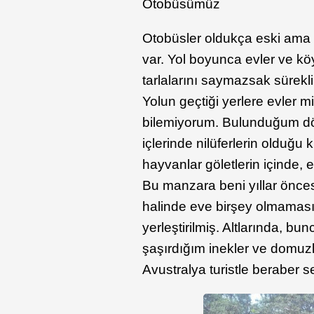
Otobüsümüz
Otobüsler oldukça eski ama kl
var. Yol boyunca evler ve köy
tarlalarını saymazsak sürekli
Yolun geçtiği yerlere evler mi
bilemiyorum. Bulunduğum dö
içlerinde nilüferlerin olduğ
hayvanlar göletlerin içinde, 
Bu manzara beni yıllar önce
halinde eve birşey olmaması
yerleştirilmiş. Altlarında, bu
şaşırdığım inekler ve domuzl
Avustralya turistle beraber 