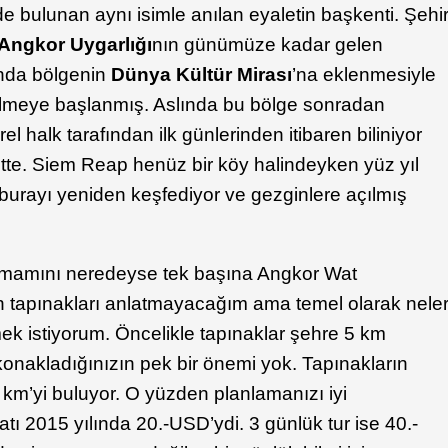
e bulunan aynı isimle anılan eyaletin başkenti. Şehi
Angkor Uygarlığı
nın günümüze kadar gelen
lında bölgenin
Dünya Kültür Mirası
’na eklenmesiyle
örülmeye başlanmış. Aslında bu bölge sonradan
rel halk tarafından ilk günlerinden itibaren biliniyor
ette. Siem Reap henüz bir köy halindeyken yüz yıl
 burayı yeniden keşfediyor ve gezginlere açılmış
n tamamını neredeyse tek başına Angkor Wat
un tapınakları anlatmayacağım ama temel olarak nele
k istiyorum. Öncelikle tapınaklar şehre 5 km
onakladığınızın pek bir önemi yok. Tapınakların
 km’yi buluyor. O yüzden planlamanızı iyi
yatı 2015 yılında 20.-USD’ydi. 3 günlük tur ise 40.-