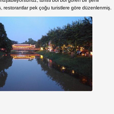
uşabiliyorsunuz, turisti bol bol gören bir şehir
iş, restorantlar pek çoğu turistlere göre düzenlenmiş.