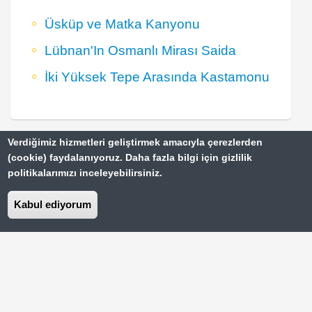
Üsküp ve Matka Kanyonu
Lübnan'In Osmanlı Mirası Saida
İki Yüksek Tepe Arasında Kastamonu
Verdiğimiz hizmetleri geliştirmek amacıyla çerezlerden
(cookie) faydalanıyoruz. Daha fazla bilgi için gizlilik
Türkiye'de Gezilecek 20 Yer
Footer
politikalarımızı inceleyebilirsiniz.
Paris Gezi Rehberi
Top
Kabul ediyorum
Menu
Vizesiz Ülkeler Rehberi
İstanbul Gezilecek Yerler