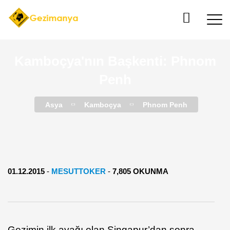
Kamboçya'nın Başkenti: Phnom
Penh
Asya
Kamboçya
Phnom Penh
01.12.2015
-
MESUTTOKER
-
7,805 OKUNMA
Gezimin ilk ayağı olan Singapur’dan sonra