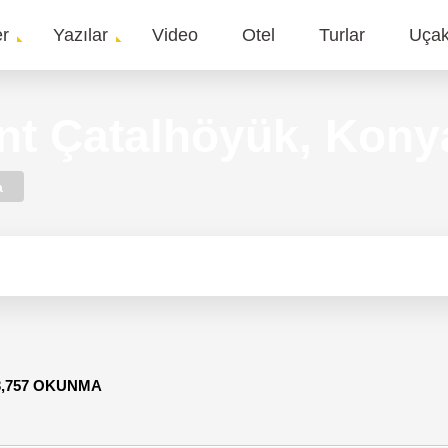
er
Yazılar
Video
Otel
Turlar
Uça
gation
ent Çatalhöyük, Kony
a
3,757 OKUNMA