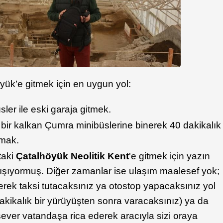
öyük’e gitmek için en uygun yol:
er ile eski garaja gitmek.
bir kalkan Çumra minibüslerine binerek 40 dakikalık
şmak.
taki
Çatalhöyük Neolitik Kent
'e gitmek için yazın
lışıyormuş. Diğer zamanlar ise ulaşım maalesef yok;
erek taksi tutacaksınız ya otostop yapacaksınız yol
kikalık bir yürüyüşten sonra varacaksınız) ya da
msever vatandaşa rica ederek aracıyla sizi oraya