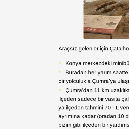
Araçsız gelenler için Çatalh
Konya merkezdeki minibüsl
Buradan her yarım saatte 
bir yolculukla Çumra’ya ula
Çumra’dan 11 km uzaklık
ilçeden sadece bir vasıta ça
ya ilçeden tahmini 70 TL ver
ayrımına kadar (oradan 10 da
bizim gibi ilçeden bir yardı