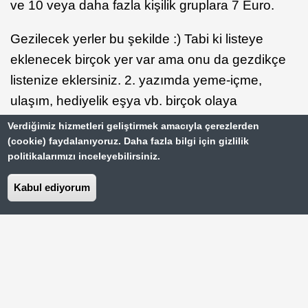
ve 10 veya daha fazla kişilik gruplara 7 Euro.
Gezilecek yerler bu şekilde :) Tabi ki listeye
eklenecek birçok yer var ama onu da gezdikçe
listenize eklersiniz. 2. yazımda yeme-içme,
ulaşım, hediyelik eşya vb. birçok olaya
değineceğim.
Verdiğimiz hizmetleri geliştirmek amacıyla çerezlerden
(cookie) faydalanıyoruz. Daha fazla bilgi için gizlilik
Sevgilerimle :)
politikalarımızı inceleyebilirsiniz.
Not: Viyana için en az 2-3 gün şart. İnanın
Kabul ediyorum
yazdıklarım içinde gidemediğim ve içimde
kalan müzeler oldu. 1 gün Viyana'ya yetmiyor!
Bu yazı Gezimanya üyelerinden Gizem Şahin tarafından
yazılmıştır. Yazılarınızı sitemizde yayınlamak isterseniz
üye
olabilirsiniz.