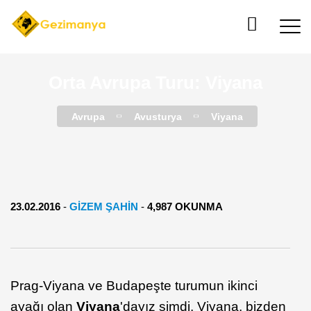
Orta Avrupa Turu: Viyana
Avrupa
Avusturya
Viyana
23.02.2016
-
GIZEM ŞAHIN
-
4,987 OKUNMA
Prag-Viyana ve Budapeşte turumun ikinci
ayağı olan
Viyana
'dayız şimdi. Viyana, bizden